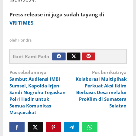
B/05/2024.
Press release ini juga sudah tayang di
VRITIMES
oleh
Pondra
Ikuti Kami Pada
Navigasi
Pos sebelumnya
Pos berikutnya
Sambut Audiensi IMBI
Kolaborasi Multipihak
pos
Sumsel, Kapolda Irjen
Perkuat Aksi Iklim
Sandi Nugroho Tegaskan
Berbasis Desa melalui
Polri Hadir untuk
ProKlim di Sumatera
Semua Komunitas
Selatan
Masyarakat