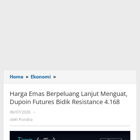
Home
»
Ekonomi
»
Harga
Emas
Berpeluang
Harga Emas Berpeluang Lanjut Menguat,
Lanjut
Dupoin Futures Bidik Resistance 4.168
Menguat,
Dupoin
06/07/2026
oleh
-
Futures
Pondra
oleh
Pondra
Bidik
Resistance
4.168