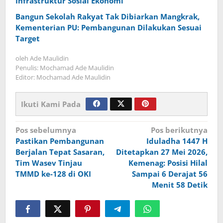
Infrastruktur Sosial Ekonomi
Bangun Sekolah Rakyat Tak Dibiarkan Mangkrak,
Kementerian PU: Pembangunan Dilakukan Sesuai
Target
oleh
Ade Maulidin
Penulis: Mochamad Ade Maulidin
Editor: Mochamad Ade Maulidin
Ikuti Kami Pada
Navigasi
Pos sebelumnya
Pos berikutnya
Pastikan Pembangunan
Iduladha 1447 H
pos
Berjalan Tepat Sasaran,
Ditetapkan 27 Mei 2026,
Tim Wasev Tinjau
Kemenag: Posisi Hilal
TMMD ke-128 di OKI
Sampai 6 Derajat 56
Menit 58 Detik