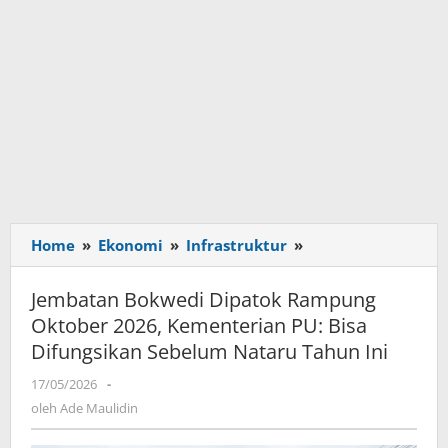
Home
»
Ekonomi
»
Infrastruktur
»
Jembatan
Bokwedi
Dipatok
Jembatan Bokwedi Dipatok Rampung
Rampung
Oktober 2026, Kementerian PU: Bisa
Oktober
Difungsikan Sebelum Nataru Tahun Ini
2026,
Kementerian
17/05/2026
oleh
-
PU:
Ade
oleh
Ade Maulidin
Bisa
Maulidin
Difungsikan