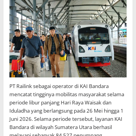
Lebih
dari
84
Ribu
Penumpang
di
Sumatera
Utara
PT Railink sebagai operator di KAI Bandara
mencatat tingginya mobilitas masyarakat selama
periode libur panjang Hari Raya Waisak dan
Iduladha yang berlangsung pada 26 Mei hingga 1
Juni 2026. Selama periode tersebut, layanan KAI
Bandara di wilayah Sumatera Utara berhasil
melayani sebanyak 84.527 penumpang.