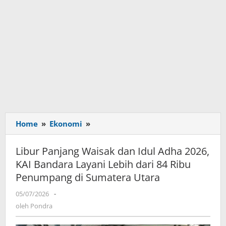
Home
»
Ekonomi
»
Libur
Panjang
Waisak
Libur Panjang Waisak dan Idul Adha 2026,
dan
KAI Bandara Layani Lebih dari 84 Ribu
Idul
Penumpang di Sumatera Utara
Adha
2026,
05/07/2026
oleh
-
KAI
Pondra
oleh
Pondra
Bandara
Layani