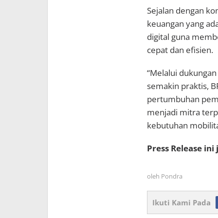
Sejalan dengan ko
keuangan yang ada
digital guna mem
cepat dan efisien.
“Melalui dukungan
semakin praktis, B
pertumbuhan pemb
menjadi mitra ter
kebutuhan mobilita
Press Release ini
oleh
Pondra
Ikuti Kami Pada