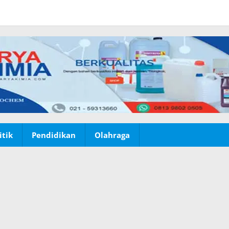
itik
Pendidikan
Olahraga