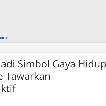
torial
adi Simbol Gaya Hidu
ce Tawarkan
ktif