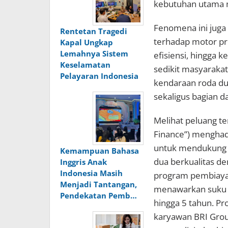
kebutuhan utama m
Fenomena ini juga
Rentetan Tragedi
terhadap motor p
Kapal Ungkap
Lemahnya Sistem
efisiensi, hingga 
Keselamatan
sedikit masyarakat
Pelayaran Indonesia
kendaraan roda du
sekaligus bagian da
Melihat peluang te
Finance”) menghad
untuk mendukung 
Kemampuan Bahasa
dua berkualitas de
Inggris Anak
Indonesia Masih
program pembiaya
Menjadi Tantangan,
menawarkan suku b
Pendekatan Pemb…
hingga 5 tahun. Pr
karyawan BRI Grou