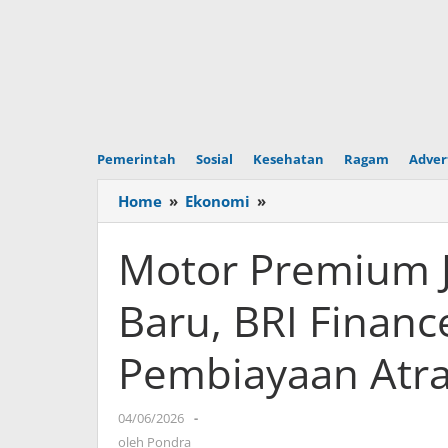
Pemerintah
Sosial
Kesehatan
Ragam
Adver
Home
»
Ekonomi
»
Motor
Premium
Jadi
Motor Premium J
Simbol
Gaya
Baru, BRI Finan
Hidup
Baru,
Pembiayaan Atra
BRI
Finance
Tawarkan
04/06/2026
oleh
-
Pembiayaan
Pondra
oleh
Pondra
Atraktif