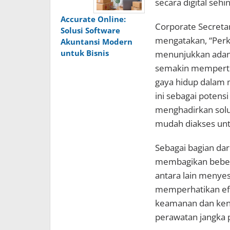
secara digital sehin
Accurate Online:
Corporate Secretar
Solusi Software
mengatakan, “Pe
Akuntansi Modern
untuk Bisnis
menunjukkan adany
semakin memperti
gaya hidup dalam 
ini sebagai potens
menghadirkan solus
mudah diakses un
Sebagai bagian dar
membagikan beber
antara lain menye
memperhatikan efi
keamanan dan ken
perawatan jangka 