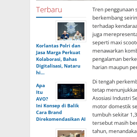
Terbaru
Tren penggunaan s
berkembang seiri
terhadap kendaraan
juga merepresenta
seperti maxi scoot
Korlantas Polri dan
menawarkan kombi
Jasa Marga Perkuat
pengalaman berkend
Kolaborasi, Bahas
Digitalisasi, Nataru
harian maupun per
hi…
Di tengah perkemb
Apa
tetap menunjukkan
Itu
Asosiasi Industri 
AVO?
Ini Konsep di Balik
motor domestik se
Cara Brand
tumbuh sekitar 1,3
Direkomendasikan AI
tersebut masih ber
tahun, menandakan