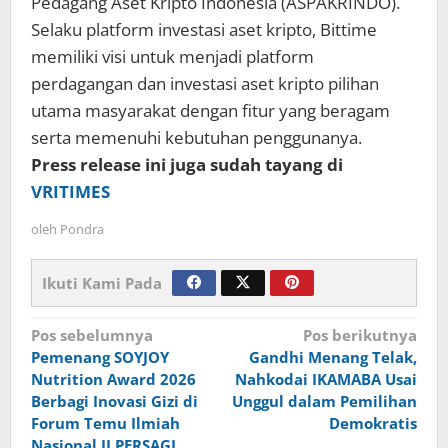
Pedagang Aset Kripto Indonesia (ASPAKRINDO).
Selaku platform investasi aset kripto, Bittime
memiliki visi untuk menjadi platform
perdagangan dan investasi aset kripto pilihan
utama masyarakat dengan fitur yang beragam
serta memenuhi kebutuhan penggunanya.
Press release ini juga sudah tayang di
VRITIMES
oleh
Pondra
Ikuti Kami Pada
Navigasi
Pos sebelumnya
Pos berikutnya
Pemenang SOYJOY
Gandhi Menang Telak,
pos
Nutrition Award 2026
Nahkodai IKAMABA Usai
Berbagi Inovasi Gizi di
Unggul dalam Pemilihan
Forum Temu Ilmiah
Demokratis
Nasional II PERSAGI