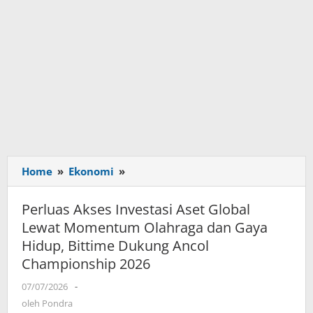
Home
»
Ekonomi
»
Perluas
Akses
Investasi
Perluas Akses Investasi Aset Global
Aset
Lewat Momentum Olahraga dan Gaya
Global
Hidup, Bittime Dukung Ancol
Lewat
Championship 2026
Momentum
Olahraga
07/07/2026
oleh
-
dan
Pondra
oleh
Pondra
Gaya