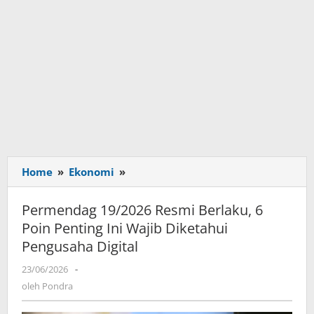
Home
»
Ekonomi
»
Permendag
19/2026
Resmi
Permendag 19/2026 Resmi Berlaku, 6
Berlaku,
Poin Penting Ini Wajib Diketahui
6
Pengusaha Digital
Poin
Penting
23/06/2026
oleh
-
Ini
Pondra
oleh
Pondra
Wajib
Diketahui