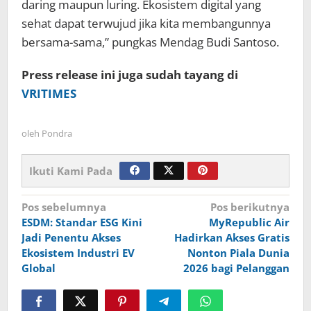
daring maupun luring. Ekosistem digital yang
sehat dapat terwujud jika kita membangunnya
bersama-sama,” pungkas Mendag Budi Santoso.
Press release ini juga sudah tayang di
VRITIMES
oleh
Pondra
Ikuti Kami Pada
Navigasi
Pos sebelumnya
Pos berikutnya
ESDM: Standar ESG Kini
MyRepublic Air
pos
Jadi Penentu Akses
Hadirkan Akses Gratis
Ekosistem Industri EV
Nonton Piala Dunia
Global
2026 bagi Pelanggan