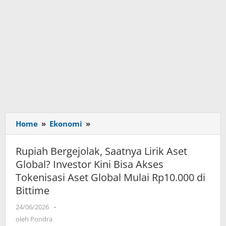
Home
»
Ekonomi
»
Rupiah
Bergejolak,
Saatnya
Rupiah Bergejolak, Saatnya Lirik Aset
Lirik
Global? Investor Kini Bisa Akses
Aset
Tokenisasi Aset Global Mulai Rp10.000 di
Global?
Bittime
Investor
Kini
24/06/2026
oleh
-
Bisa
Pondra
oleh
Pondra
Akses