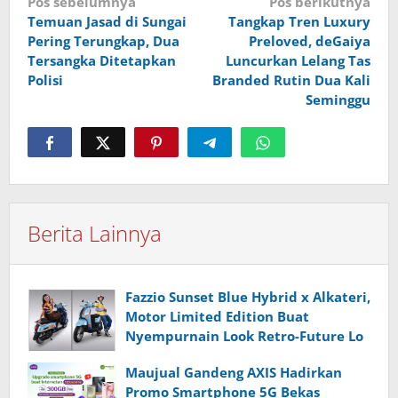
Navigasi
Pos sebelumnya
Pos berikutnya
Temuan Jasad di Sungai
Tangkap Tren Luxury
pos
Pering Terungkap, Dua
Preloved, deGaiya
Tersangka Ditetapkan
Luncurkan Lelang Tas
Polisi
Branded Rutin Dua Kali
Seminggu
Berita Lainnya
Fazzio Sunset Blue Hybrid x Alkateri,
Motor Limited Edition Buat
Nyempurnain Look Retro-Future Lo
Maujual Gandeng AXIS Hadirkan
Promo Smartphone 5G Bekas