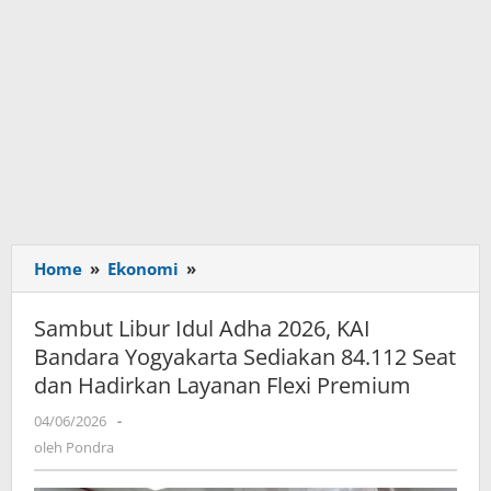
Home
»
Ekonomi
»
Sambut
Libur
Idul
Sambut Libur Idul Adha 2026, KAI
Adha
Bandara Yogyakarta Sediakan 84.112 Seat
2026,
dan Hadirkan Layanan Flexi Premium
KAI
Bandara
04/06/2026
oleh
-
Yogyakarta
Pondra
oleh
Pondra
Sediakan
84.112