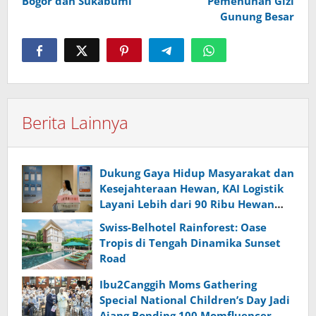
Bogor dan Sukabumi
Pemenuhan Gizi
Gunung Besar
Berita Lainnya
Dukung Gaya Hidup Masyarakat dan
Kesejahteraan Hewan, KAI Logistik
Layani Lebih dari 90 Ribu Hewan
Peliharaan pada Semester I 2026
Swiss-Belhotel Rainforest: Oase
Tropis di Tengah Dinamika Sunset
Road
Ibu2Canggih Moms Gathering
Special National Children’s Day Jadi
Ajang Bonding 100 Momfluencer