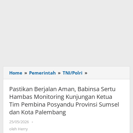
Home
»
Pemerintah
»
TNI/Polri
»
Pastikan
Berjalan
Aman,
Pastikan Berjalan Aman, Babinsa Sertu
Babinsa
Hambas Monitoring Kunjungan Ketua
Sertu
Tim Pembina Posyandu Provinsi Sumsel
Hambas
dan Kota Palembang
Monitoring
Kunjungan
25/05/2026
oleh
-
Ketua
Herry
oleh
Herry
Tim