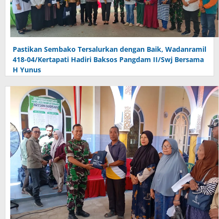
Pastikan Sembako Tersalurkan dengan Baik, Wadanramil
418-04/Kertapati Hadiri Baksos Pangdam II/Swj Bersama
H Yunus