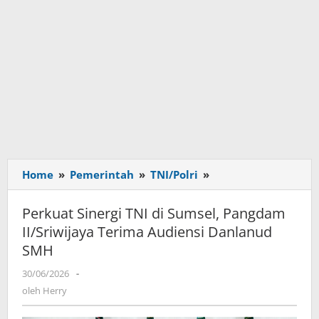
Home
»
Pemerintah
»
TNI/Polri
»
Perkuat
Sinergi
TNI
Perkuat Sinergi TNI di Sumsel, Pangdam
di
II/Sriwijaya Terima Audiensi Danlanud
Sumsel,
SMH
Pangdam
II/Sriwijaya
30/06/2026
oleh
-
Terima
Herry
oleh
Herry
Audiensi
Danlanud