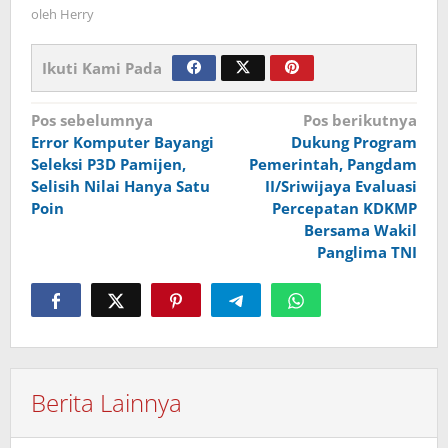
oleh
Herry
Ikuti Kami Pada
Navigasi
Pos sebelumnya
Pos berikutnya
Error Komputer Bayangi
Dukung Program
pos
Seleksi P3D Pamijen,
Pemerintah, Pangdam
Selisih Nilai Hanya Satu
II/Sriwijaya Evaluasi
Poin
Percepatan KDKMP
Bersama Wakil
Panglima TNI
Berita Lainnya