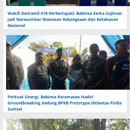
Wakili Danramil 418-04/Kertapati, Babinsa Serka Sujiman
Jadi Narasumber Wawasan Kebangsaan dan Ketahanan
Nasional
Perkuat Sinergi, Babinsa Keramasan Hadiri
Groundbreaking Gedung BPKB Prototype Ditlantas Polda
Sumsel