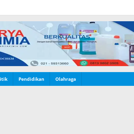
itik
Pendidikan
Olahraga