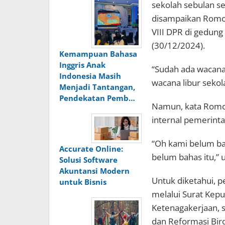
sekolah sebulan s
disampaikan Romo 
VIII DPR di gedung
(30/12/2024).
Kemampuan Bahasa
Inggris Anak
“Sudah ada wacan
Indonesia Masih
wacana libur seko
Menjadi Tantangan,
Pendekatan Pemb…
Namun, kata Romo
internal pemerinta
“Oh kami belum bah
Accurate Online:
belum bahas itu,” u
Solusi Software
Akuntansi Modern
Untuk diketahui, p
untuk Bisnis
melalui Surat Kep
Ketenagakerjaan, 
dan Reformasi Bi