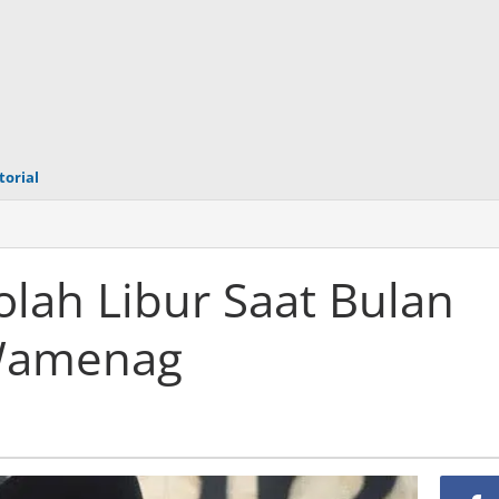
torial
lah Libur Saat Bulan
 Wamenag