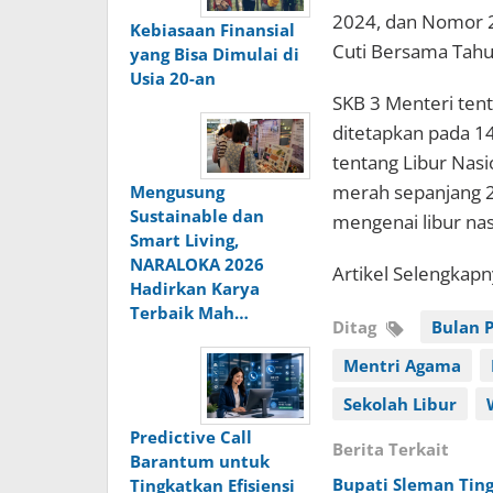
2024, dan Nomor 2
Kebiasaan Finansial
Cuti Bersama Tahu
yang Bisa Dimulai di
Usia 20-an
SKB 3 Menteri ten
ditetapkan pada 1
tentang Libur Nasi
merah sepanjang 2
Mengusung
Sustainable dan
mengenai libur na
Smart Living,
NARALOKA 2026
Artikel Selengkap
Hadirkan Karya
Terbaik Mah…
Ditag
Bulan 
Mentri Agama
Sekolah Libur
Predictive Call
Berita Terkait
Barantum untuk
Bupati Sleman Tin
Tingkatkan Efisiensi