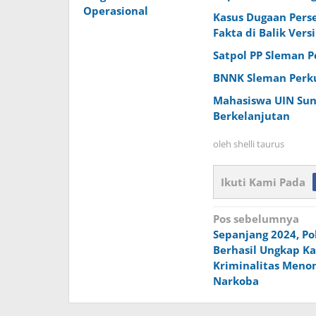
Operasional
Kasus Dugaan Perse
Fakta di Balik Vers
Satpol PP Sleman P
BNNK Sleman Perku
Mahasiswa UIN Sun
Berkelanjutan
oleh
shelli taurus
Ikuti Kami Pada
Navigasi
Pos sebelumnya
Sepanjang 2024, Po
pos
Berhasil Ungkap Ka
Kriminalitas Menon
Narkoba