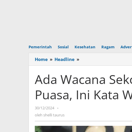
Pemerintah
Sosial
Kesehatan
Ragam
Adver
Home
»
Headline
»
Ada
Wacana
Sekolah
Ada Wacana Seko
Libur
Saat
Puasa, Ini Kata
Bulan
Puasa,
Ini
30/12/2024
oleh
-
Kata
shelli
oleh
shelli taurus
Wamenag
taurus