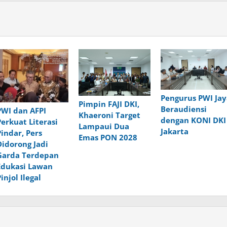
Pengurus PWI Jay
Pimpin FAJI DKI,
Beraudiensi
PWI dan AFPI
Khaeroni Target
dengan KONI DKI
Perkuat Literasi
Lampaui Dua
Jakarta
Pindar, Pers
Emas PON 2028
Didorong Jadi
Garda Terdepan
Edukasi Lawan
Pinjol Ilegal