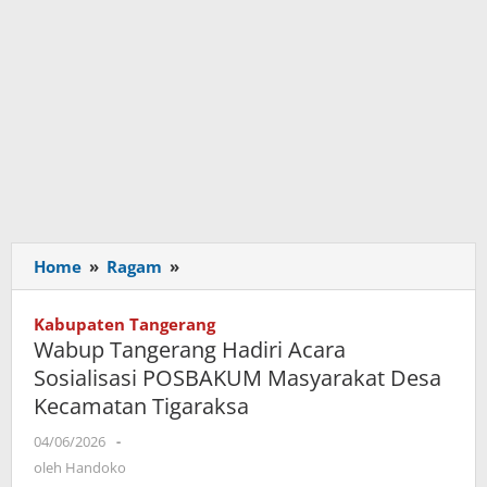
Home
»
Ragam
»
Wabup
Tangerang
Hadiri
Kabupaten Tangerang
Acara
Wabup Tangerang Hadiri Acara
Sosialisasi
Sosialisasi POSBAKUM Masyarakat Desa
POSBAKUM
Kecamatan Tigaraksa
Masyarakat
Desa
04/06/2026
oleh
-
Kecamatan
Handoko
oleh
Handoko
Tigaraksa