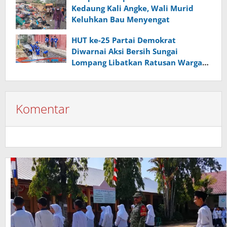
Kedaung Kali Angke, Wali Murid
Keluhkan Bau Menyengat
HUT ke-25 Partai Demokrat
Diwarnai Aksi Bersih Sungai
Lompang Libatkan Ratusan Warga
Banyumas
Komentar