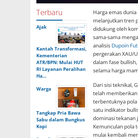
Terbaru
Harga emas dunia 
melanjutkan tren 
Ajak
didukung oleh kom
sama-sama mengara
analisis
Dupoin Fut
Kantah Transformasi,
pergerakan XAU/US
Kementerian
dalam fase bullish
ATR/BPN: Mulai HUT
RI Layanan Peralihan
selama harga mamp
Ha…
Dari sisi teknikal
Warga
telah memberikan 
terbentuknya pola 
satu indikator bul
Tangkap Pria Bawa
dominasi tekanan j
Sabu dalam Bungkus
Kemunculan pola t
Kopi
mulai kembali me