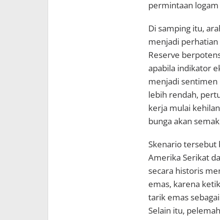
permintaan logam 
Di samping itu, ar
menjadi perhatian
Reserve berpotens
apabila indikator
menjadi sentimen po
lebih rendah, per
kerja mulai kehil
bunga akan semaki
Skenario tersebut
Amerika Serikat dan
secara historis m
emas, karena ketik
tarik emas sebaga
Selain itu, pelem