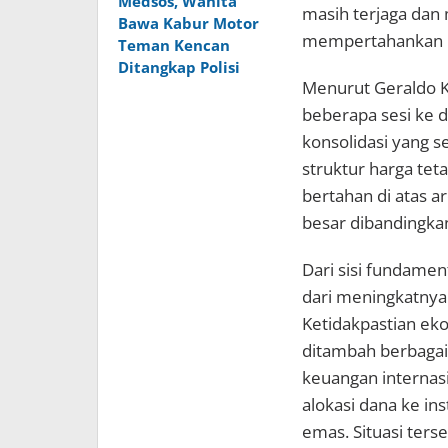
Medsos, Wanita
masih terjaga dan
Bawa Kabur Motor
mempertahankan l
Teman Kencan
Ditangkap Polisi
Menurut Geraldo Ko
beberapa sesi ke d
konsolidasi yang s
struktur harga te
bertahan di atas ar
besar dibandingkan
Dari sisi fundame
dari meningkatnya 
Ketidakpastian ek
ditambah berbagai
keuangan internas
alokasi dana ke i
emas. Situasi ters