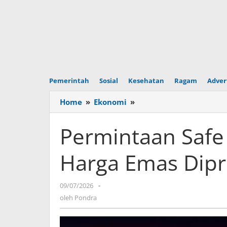
Pemerintah
Sosial
Kesehatan
Ragam
Adver
Home
»
Ekonomi
»
Permintaan
Safe
Haven
Permintaan Safe
Meningkat,
Harga
Harga Emas Dipr
Emas
Diprediksi
Terus
09/07/2026
oleh
-
Menguat
Pondra
oleh
Pondra