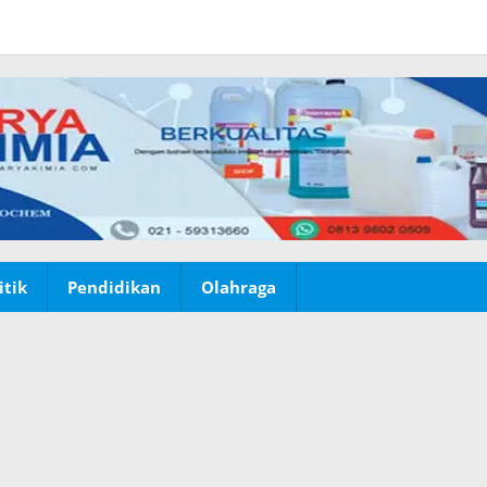
itik
Pendidikan
Olahraga