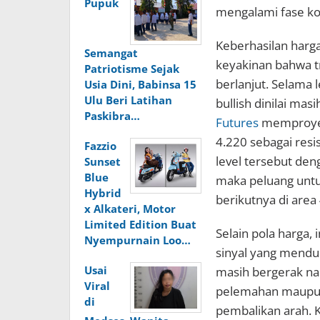
Pupuk
mengalami fase ko
Keberhasilan har
Semangat
keyakinan bahwa t
Patriotisme Sejak
berlanjut. Selama 
Usia Dini, Babinsa 15
Ulu Beri Latihan
bullish dinilai ma
Paskibra…
Futures
memproyeks
4.220 sebagai res
Fazzio
level tersebut de
Sunset
Blue
maka peluang untu
Hybrid
berikutnya di area
x Alkateri, Motor
Limited Edition Buat
Selain pola harga,
Nyempurnain Loo…
sinyal yang menduk
Usai
masih bergerak na
Viral
pelemahan maupun 
di
pembalikan arah. 