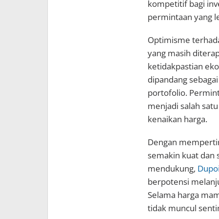
kompetitif bagi i
permintaan yang le
Optimisme terhadap
yang masih diterap
ketidakpastian eko
dipandang sebagai 
portofolio. Permint
menjadi salah sa
kenaikan harga.
Dengan mempertimb
semakin kuat dan 
mendukung,
Dupoi
berpotensi melanj
Selama harga mamp
tidak muncul senti