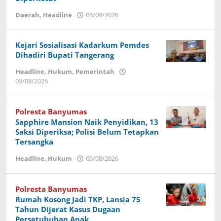
Daerah
,
Headline
05/08/2026
oleh
Imam
Kejari Sosialisasi Kadarkum Pemdes
Dihadiri Bupati Tangerang
Headline
,
Hukum
,
Pemerintah
03/08/2026
oleh
admin
Polresta Banyumas
Sapphire Mansion Naik Penyidikan, 13
Saksi Diperiksa; Polisi Belum Tetapkan
Tersangka
Headline
,
Hukum
03/08/2026
oleh
Imam
Polresta Banyumas
Rumah Kosong Jadi TKP, Lansia 75
Tahun Dijerat Kasus Dugaan
Persetubuhan Anak