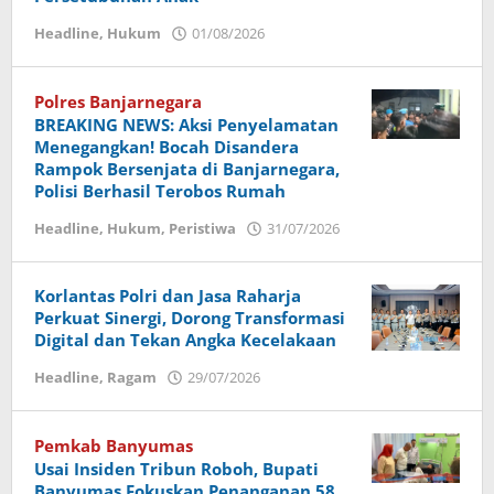
Headline
,
Hukum
01/08/2026
oleh
Imam
Polres Banjarnegara
BREAKING NEWS: Aksi Penyelamatan
Menegangkan! Bocah Disandera
Rampok Bersenjata di Banjarnegara,
Polisi Berhasil Terobos Rumah
Headline
,
Hukum
,
Peristiwa
31/07/2026
oleh
Imam
Korlantas Polri dan Jasa Raharja
Perkuat Sinergi, Dorong Transformasi
Digital dan Tekan Angka Kecelakaan
Headline
,
Ragam
29/07/2026
oleh
Dany
Wisanto
Pemkab Banyumas
Usai Insiden Tribun Roboh, Bupati
Banyumas Fokuskan Penanganan 58