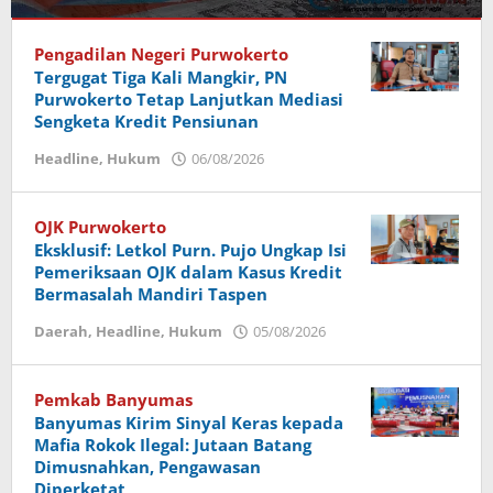
Headline
,
Ragam
Pengadilan Negeri Purwokerto
Tergugat Tiga Kali Mangkir, PN
07/08/2026
Purwokerto Tetap Lanjutkan Mediasi
oleh
Sengketa Kredit Pensiunan
Imam
Headline
,
Hukum
06/08/2026
oleh
Imam
OJK Purwokerto
Eksklusif: Letkol Purn. Pujo Ungkap Isi
Pemeriksaan OJK dalam Kasus Kredit
Bermasalah Mandiri Taspen
Daerah
,
Headline
,
Hukum
05/08/2026
oleh
Imam
Pemkab Banyumas
Banyumas Kirim Sinyal Keras kepada
Mafia Rokok Ilegal: Jutaan Batang
Dimusnahkan, Pengawasan
Diperketat