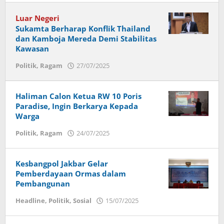
Luar Negeri
Sukamta Berharap Konflik Thailand
dan Kamboja Mereda Demi Stabilitas
Kawasan
Politik
,
Ragam
27/07/2025
oleh
ade
sukarsin
Haliman Calon Ketua RW 10 Poris
Paradise, Ingin Berkarya Kepada
Warga
Politik
,
Ragam
24/07/2025
oleh
admin
Kesbangpol Jakbar Gelar
Pemberdayaan Ormas dalam
Pembangunan
Headline
,
Politik
,
Sosial
15/07/2025
oleh
admin