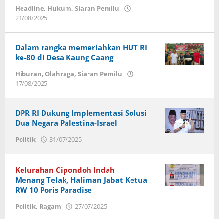
Headline
,
Hukum
,
Siaran Pemilu
21/08/2025
oleh
admin
Dalam rangka memeriahkan HUT RI
ke-80 di Desa Kaung Caang
Hiburan
,
Olahraga
,
Siaran Pemilu
17/08/2025
oleh
Wawan
Jaya
DPR RI Dukung Implementasi Solusi
Dua Negara Palestina-Israel
Politik
31/07/2025
oleh
ade
sukarsin
Kelurahan Cipondoh Indah
Menang Telak, Haliman Jabat Ketua
RW 10 Poris Paradise
Politik
,
Ragam
27/07/2025
oleh
admin