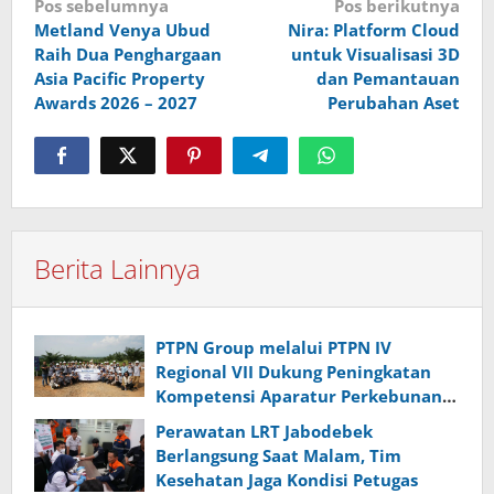
Navigasi
Pos sebelumnya
Pos berikutnya
Metland Venya Ubud
Nira: Platform Cloud
pos
Raih Dua Penghargaan
untuk Visualisasi 3D
Asia Pacific Property
dan Pemantauan
Awards 2026 – 2027
Perubahan Aset
Berita Lainnya
PTPN Group melalui PTPN IV
Regional VII Dukung Peningkatan
Kompetensi Aparatur Perkebunan
Lewat Pelatihan Avenza Maps di
Perawatan LRT Jabodebek
Way Kanan
Berlangsung Saat Malam, Tim
Kesehatan Jaga Kondisi Petugas