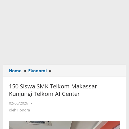
Home
»
Ekonomi
»
150
Siswa
SMK
150 Siswa SMK Telkom Makassar
Telkom
Kunjungi Telkom AI Center
Makassar
Kunjungi
02/06/2026
oleh
-
Telkom
Pondra
oleh
Pondra
AI
Center