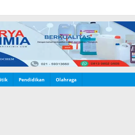
itik
Pendidikan
Olahraga