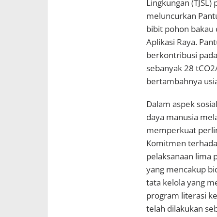
Lingkungan (TJSL) 
meluncurkan Pant
bibit pohon bakau 
Aplikasi Raya. Pa
berkontribusi pad
sebanyak 28 tCO2/
bertambahnya usi
Dalam aspek sosia
daya manusia melalu
memperkuat perlin
Komitmen terhadap
pelaksanaan lima 
yang mencakup bid
tata kelola yang me
program literasi k
telah dilakukan seb