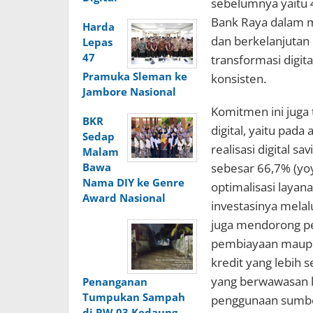
sebelumnya yaitu 
Bank Raya dalam 
Harda
dan berkelanjuta
Lepas
47
transformasi digit
Pramuka Sleman ke
konsisten.
Jambore Nasional
Komitmen ini juga
BKR
digital, yaitu pad
Sedap
realisasi digital s
Malam
Bawa
sebesar 66,7% (yoy
Nama DIY ke Genre
optimalisasi layan
Award Nasional
investasinya melal
juga mendorong pe
pembiayaan maupun 
kredit yang lebih s
yang berwawasan li
Penanganan
Tumpukan Sampah
penggunaan sumbe
di RW 03 Kedaung