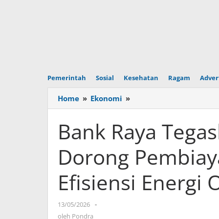
Pemerintah
Sosial
Kesehatan
Ragam
Adver
Home
»
Ekonomi
»
Bank
Raya
Tegaskan
Bank Raya Tega
Komitmen
ESG,
Dorong Pembiaya
Dorong
Pembiayaan
Efisiensi Energi
Inklusif
dan
Efisiensi
13/05/2026
oleh
-
Energi
Pondra
oleh
Pondra
Operasional