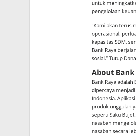
untuk meningkatk
pengelolaan keuan
“Kami akan terus m
operasional, perl
kapasitas SDM, ser
Bank Raya berjala
sosial.” Tutup Dana
About Bank
Bank Raya adalah B
dipercaya menjadi d
Indonesia. Aplikas
produk unggulan ya
seperti Saku Bujet
nasabah mengelol
nasabah secara leb