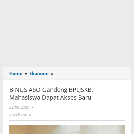
Home
»
Ekonomi
»
BINUS
ASO
Gandeng
BINUS ASO Gandeng BPLJSKB,
BPLJSKB,
Mahasiswa Dapat Akses Baru
Mahasiswa
Dapat
22/06/2026
oleh
-
Akses
Pondra
oleh
Pondra
Baru