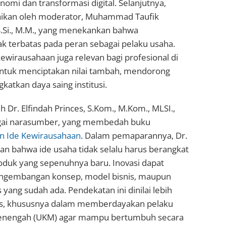
nomi dan transformasi digital. Selanjutnya,
ikan oleh moderator, Muhammad Taufik
 S.Si., M.M., yang menekankan bahwa
k terbatas pada peran sebagai pelaku usaha.
ewirausahaan juga relevan bagi profesional di
untuk menciptakan nilai tambah, mendorong
katkan daya saing institusi.
eh Dr. Elfindah Princes, S.Kom., M.Kom., MLSI.,
bagai narasumber, yang membedah buku
n Ide Kewirausahaan
. Dalam pemaparannya, Dr.
an bahwa ide usaha tidak selalu harus berangkat
oduk yang sepenuhnya baru. Inovasi dapat
engembangan konsep, model bisnis, maupun
 yang sudah ada. Pendekatan ini dinilai lebih
istis, khususnya dalam memberdayakan pelaku
Menengah (UKM) agar mampu bertumbuh secara