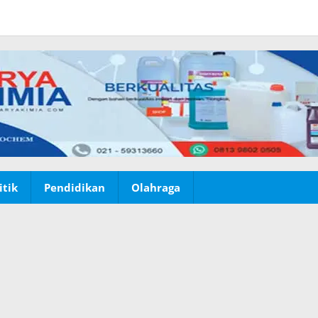
itik
Pendidikan
Olahraga