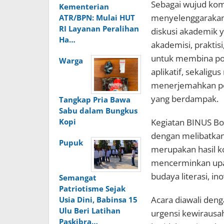
Sebagai wujud kom
Kementerian
menyelenggarakan 
ATR/BPN: Mulai HUT
RI Layanan Peralihan
diskusi akademik 
Ha…
akademisi, praktisi
untuk membina pola
Warga
aplikatif, sekali
menerjemahkan pen
yang berdampak.
Tangkap Pria Bawa
Sabu dalam Bungkus
Kopi
Kegiatan BINUS Boo
dengan melibatkan 
Pupuk
merupakan hasil kol
mencerminkan upa
budaya literasi, in
Semangat
Patriotisme Sejak
Acara diawali de
Usia Dini, Babinsa 15
Ulu Beri Latihan
urgensi kewirausah
Paskibra…