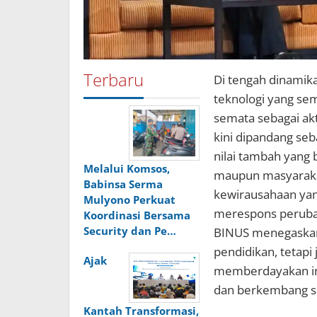
Terbaru
Di tengah dinami
teknologi yang sem
semata sebagai ak
kini dipandang se
nilai tambah yang b
Melalui Komsos,
maupun masyarakat
Babinsa Serma
kewirausahaan yan
Mulyono Perkuat
merespons perubah
Koordinasi Bersama
Security dan Pe…
BINUS menegaskan 
pendidikan, tetap
Ajak
memberdayakan in
dan berkembang se
Kantah Transformasi,