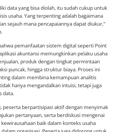
iki data yang bisa diolah, itu sudah cukup untuk
isis usaha. Yang terpenting adalah bagaimana
dan sejauh mana pencapaiannya dapat diukur,”
.
hwa pemanfaatan sistem digital seperti Point
 aplikasi akuntansi memungkinkan pelaku usaha
jualan, produk dengan tingkat permintaan
aksi puncak, hingga struktur biaya. Proses ini
nting dalam membina kemampuan analitis
tidak hanya mengandalkan intuisi, tetapi juga
 data.
i, peserta berpartisipasi aktif dengan menyimak
ukan pertanyaan, serta berdiskusi mengenai
kewirausahaan baik dalam konteks usaha
dalam organisasi. Peserta juga didorong untuk