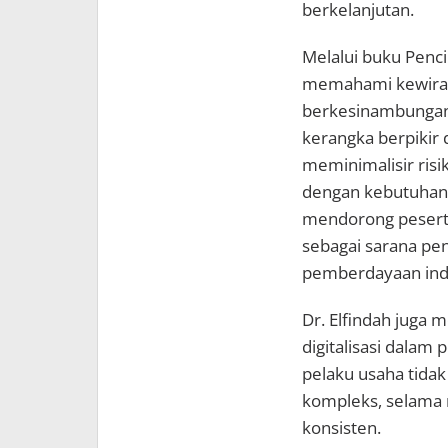
berkelanjutan.
Melalui buku Penci
memahami kewirau
berkesinambungan.
kerangka berpikir 
meminimalisir risi
dengan kebutuhan p
mendorong peserta
sebagai sarana pen
pemberdayaan indi
Dr. Elfindah juga
digitalisasi dala
pelaku usaha tidak
kompleks, selama 
konsisten.