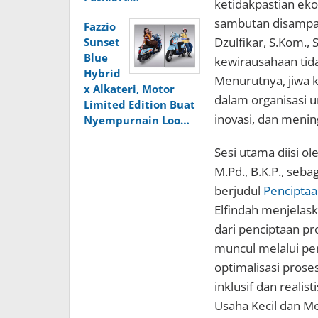
ketidakpastian eko
sambutan disampa
Fazzio
Dzulfikar, S.Kom.,
Sunset
Blue
kewirausahaan tida
Hybrid
Menurutnya, jiwa k
x Alkateri, Motor
dalam organisasi 
Limited Edition Buat
inovasi, dan mening
Nyempurnain Loo…
Sesi utama diisi ol
M.Pd., B.K.P., se
berjudul
Penciptaa
Elfindah menjelask
dari penciptaan pr
muncul melalui p
optimalisasi proses
inklusif dan real
Usaha Kecil dan 