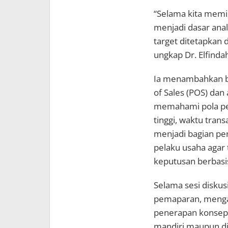
“Selama kita memil
menjadi dasar anal
target ditetapkan 
ungkap Dr. Elfindah
Ia menambahkan ba
of Sales (POS) dan
memahami pola pen
tinggi, waktu trans
menjadi bagian pe
pelaku usaha agar 
keputusan berbasis
Selama sesi diskus
pemaparan, mengaj
penerapan konsep 
mandiri maupun di 