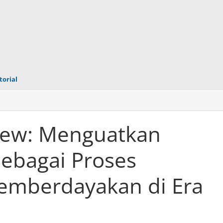
torial
iew: Menguatkan
ebagai Proses
mberdayakan di Era