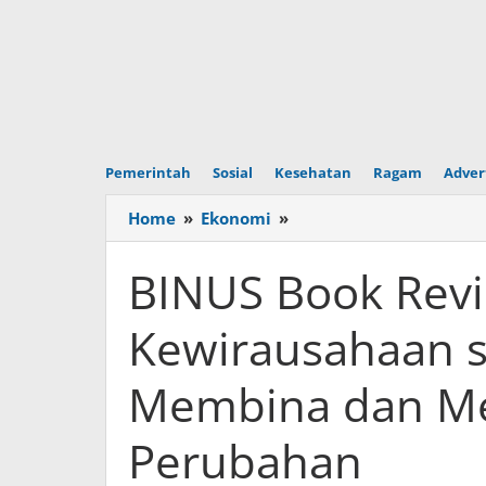
Pemerintah
Sosial
Kesehatan
Ragam
Adver
Home
»
Ekonomi
»
BINUS
Book
Review:
BINUS Book Rev
Menguatkan
Kewirausahaan
Kewirausahaan s
sebagai
Proses
Membina dan Me
Membina
dan
Memberdayakan
Perubahan
di
Era