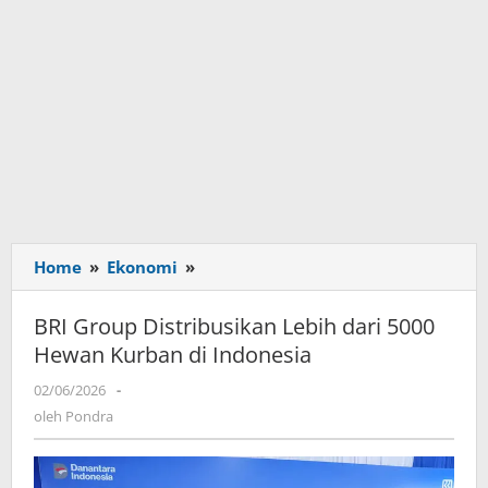
Home
»
Ekonomi
»
BRI
Group
Distribusikan
BRI Group Distribusikan Lebih dari 5000
Lebih
Hewan Kurban di Indonesia
dari
5000
02/06/2026
oleh
-
Hewan
Pondra
oleh
Pondra
Kurban
di
Indonesia