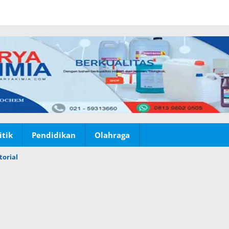
itik
Pendidikan
Olahraga
torial