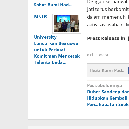
Dengan semangat m
Sobat Bumi Had…
Jati terus berkom
dalam memenuhi k
BINUS
aktivitas usaha di 
University
Press Release ini
Luncurkan Beasiswa
untuk Perkuat
oleh
Pondra
Komitmen Mencetak
Talenta Beda…
Ikuti Kami Pada
Navigasi
Pos sebelumnya
Dubes Sandeep da
pos
Hidupkan Kembali 
Persahabatan Soek