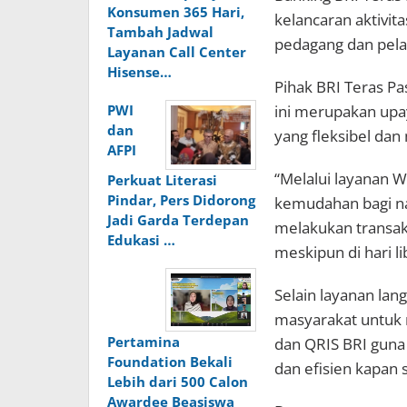
Konsumen 365 Hari,
kelancaran aktivi
Tambah Jadwal
pedagang dan pelaku
Layanan Call Center
Hisense…
Pihak BRI Teras P
ini merupakan upa
PWI
dan
yang fleksibel dan
AFPI
“Melalui layanan 
Perkuat Literasi
Pindar, Pers Didorong
kemudahan bagi na
Jadi Garda Terdepan
melakukan transak
Edukasi …
meskipun di hari li
Selain layanan lan
masyarakat untuk 
Pertamina
dan QRIS BRI guna 
Foundation Bekali
dan efisien kapan s
Lebih dari 500 Calon
Awardee Beasiswa