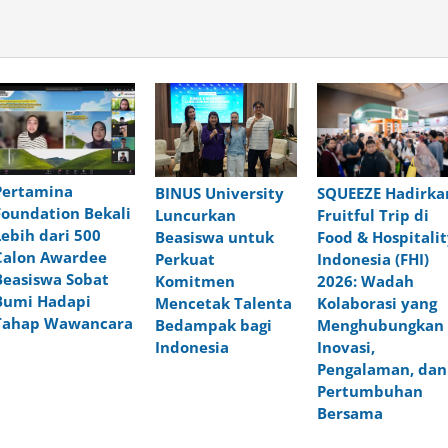
Pertamina
BINUS University
SQUEEZE Hadirka
Foundation Bekali
Luncurkan
Fruitful Trip di
Lebih dari 500
Beasiswa untuk
Food & Hospitalit
Calon Awardee
Perkuat
Indonesia (FHI)
Beasiswa Sobat
Komitmen
2026: Wadah
Bumi Hadapi
Mencetak Talenta
Kolaborasi yang
Tahap Wawancara
Bedampak bagi
Menghubungkan
Indonesia
Inovasi,
Pengalaman, dan
Pertumbuhan
Bersama