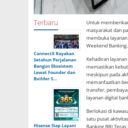
Terbaru
Untuk memberikan
masyarakat dan par
membuka layanan p
Weekend Banking.
ConnectX Rayakan
Kehadiran layanan
Setahun Perjalanan
Bangun Ekosistem
memastikan kebutu
Lewat Founder dan
meskipun pada akh
Builder S…
memanfaatkan berba
transfer, pembaya
layanan digital ban
Berlokasi di kawas
satu pusat aktivi
Hisense Siap Layani
Banking BRI Teras