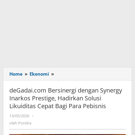
Home
»
Ekonomi
»
deGadai.com
Bersinergi
dengan
deGadai.com Bersinergi dengan Synergy
Synergy
Inarkos Prestige, Hadirkan Solusi
Inarkos
Likuiditas Cepat Bagi Para Pebisnis
Prestige,
Hadirkan
13/05/2026
oleh
-
Solusi
Pondra
oleh
Pondra
Likuiditas
Cepat