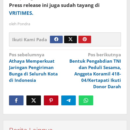
Press release ini juga sudah tayang di
VRITIMES.
oleh
Pondra
Ikuti Kami Pada
Navigasi
Pos sebelumnya
Pos berikutnya
Athaya Memperkuat
Bentuk Pengabdian TNI
pos
Jaringan Pengiriman
dan Peduli Sesama,
Bunga di Seluruh Kota
Anggota Koramil 418-
di Indonesia
04/Kertapati Ikuti
Donor Darah