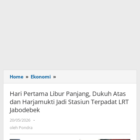
Home
»
Ekonomi
»
Hari
Pertama
Libur
Hari Pertama Libur Panjang, Dukuh Atas
Panjang,
dan Harjamukti Jadi Stasiun Terpadat LRT
Dukuh
Jabodebek
Atas
dan
20/05/2026
oleh
-
Harjamukti
Pondra
oleh
Pondra
Jadi
Stasiun