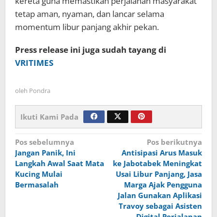
kereta guna memastikan perjalanan masyarakat
tetap aman, nyaman, dan lancar selama
momentum libur panjang akhir pekan.
Press release ini juga sudah tayang di
VRITIMES
oleh
Pondra
Ikuti Kami Pada
Navigasi
Pos sebelumnya
Pos berikutnya
Jangan Panik, Ini
Antisipasi Arus Masuk
pos
Langkah Awal Saat Mata
ke Jabotabek Meningkat
Kucing Mulai
Usai Libur Panjang, Jasa
Bermasalah
Marga Ajak Pengguna
Jalan Gunakan Aplikasi
Travoy sebagai Asisten
Digital Perjalanan