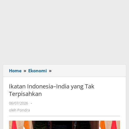
Home
»
Ekonomi
»
Ikatan
Indonesia–
India
Ikatan Indonesia–India yang Tak
yang
Terpisahkan
Tak
Terpisahkan
06/07/2026
oleh
-
Pondra
oleh
Pondra