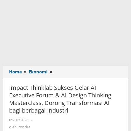
Home
»
Ekonomi
»
Impact
Thinklab
Sukses
Impact Thinklab Sukses Gelar AI
Gelar
Executive Forum & AI Design Thinking
AI
Masterclass, Dorong Transformasi AI
Executive
bagi berbagai Industri
Forum
&
05/07/2026
oleh
-
AI
Pondra
oleh
Pondra
Design