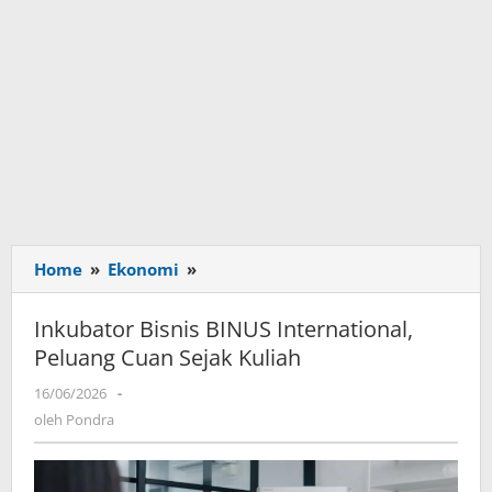
Home
»
Ekonomi
»
Inkubator
Bisnis
BINUS
Inkubator Bisnis BINUS International,
International,
Peluang Cuan Sejak Kuliah
Peluang
Cuan
16/06/2026
oleh
-
Sejak
Pondra
oleh
Pondra
Kuliah