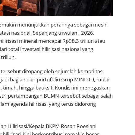
l semakin menunjukkan perannya sebagai mesin
asi nasional. Sepanjang triwulan I 2026,
 hilirisasi mineral mencapai Rp98,3 triliun atau
ri total investasi hilirisasi nasional yang
riliun.
 tersebut ditopang oleh sejumlah komoditas
jadi bagian dari portofolio Grup MIND ID, mulai
a, timah, hingga bauksit. Kondisi ini menegaskan
ustri pertambangan BUMN tersebut sebagai salah
alam agenda hilirisasi yang terus didorong
dan Hilirisasi/Kepala BKPM Rosan Roeslani
hilirisasi kini berkontribusi semakin besar