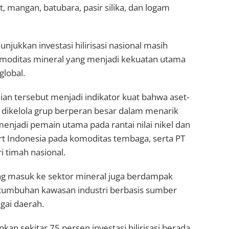
t, mangan, batubara, pasir silika, dan logam
njukkan investasi hilirisasi nasional masih
moditas mineral yang menjadi kekuatan utama
global.
ian tersebut menjadi indikator kuat bahwa aset-
g dikelola grup berperan besar dalam menarik
enjadi pemain utama pada rantai nilai nikel dan
rt Indonesia pada komoditas tembaga, serta PT
i timah nasional.
ang masuk ke sektor mineral juga berdampak
tumbuhan kawasan industri berbasis sumber
gai daerah.
n sekitar 75 persen investasi hilirisasi berada