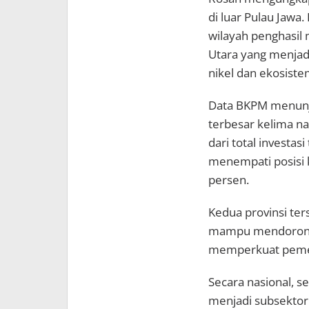
di luar Pulau Jawa.
wilayah penghasil 
Utara yang menjad
nikel dan ekosistem
Data BKPM menunju
terbesar kelima nas
dari total investas
menempati posisi k
persen.
Kedua provinsi ter
mampu mendorong
memperkuat pemera
Secara nasional, s
menjadi subsektor 