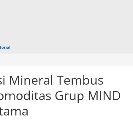
torial
asi Mineral Tembus
 Komoditas Grup MIND
Utama