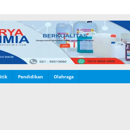
itik
Pendidikan
Olahraga