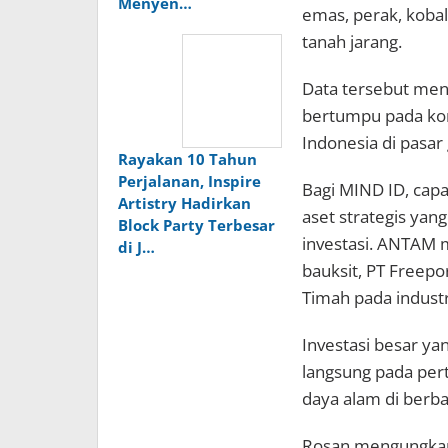
Menyen…
emas, perak, kobal
tanah jarang.
Data tersebut menu
bertumpu pada ko
Indonesia di pasar 
Rayakan 10 Tahun
Perjalanan, Inspire
Bagi MIND ID, capa
Artistry Hadirkan
aset strategis yan
Block Party Terbesar
investasi. ANTAM m
di J…
bauksit, PT Freepo
Timah pada industr
Investasi besar y
langsung pada per
daya alam di berba
Rosan mengungkapka