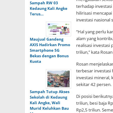
Sampah RW 03
terhadap investasi 
Kedaung Kali Angke
hilirisasi mencapai
Terus…
investasi nasional 
“Hal yang perlu kam
alam yang kontribu
Maujual Gandeng
AXIS Hadirkan Promo
realisasi investasi
Smartphone 5G
triliun,” kata Rosa
Bekas dengan Bonus
Kuota
Rosan menjelaskan
terbesar investasi h
investasi mineral,
sekitar 42 persen.
Sampah Tutup Akses
Di posisi berikutn
Sekolah di Kedaung
triliun, besi baja R
Kali Angke, Wali
Murid Keluhkan Bau
Rp2,5 triliun. Seme