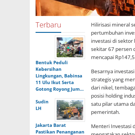
Terbaru
Hilirisasi minera
pertumbuhan invest
investasi di sektor
sekitar 67 persen da
mencapai Rp147,5 t
Bentuk Peduli
Kebersihan
Besarnya investasi
Lingkungan, Babinsa
strategis yang men
11 Ulu Ikut Serta
dari nikel, tembag
Gotong Royong Jum…
posisi holding ind
Sudin
satu pilar utama d
LH
pemerintah.
Jakarta Barat
Menteri Investasi 
Pastikan Penanganan
mengatakan sektor 