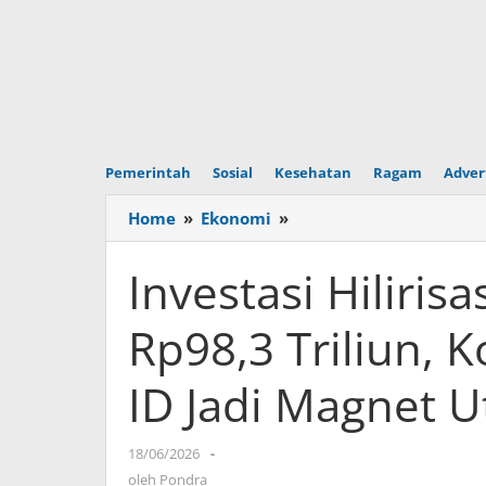
Pemerintah
Sosial
Kesehatan
Ragam
Adver
Home
»
Ekonomi
»
Investasi
Hilirisasi
Mineral
Investasi Hiliris
Tembus
Rp98,3
Rp98,3 Triliun,
Triliun,
Komoditas
ID Jadi Magnet 
Grup
MIND
ID
18/06/2026
oleh
-
Jadi
Pondra
oleh
Pondra
Magnet