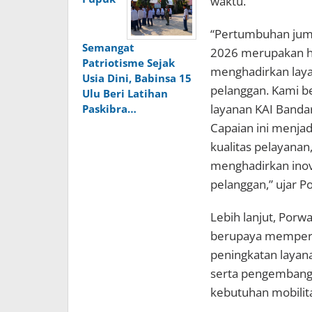
waktu.
“Pertumbuhan juml
Semangat
2026 merupakan h
Patriotisme Sejak
menghadirkan laya
Usia Dini, Babinsa 15
pelanggan. Kami b
Ulu Beri Latihan
layanan KAI Bandar
Paskibra…
Capaian ini menjad
kualitas pelayana
menghadirkan inov
pelanggan,” ujar P
Lebih lanjut, Po
berupaya memperkua
peningkatan layana
serta pengembang
kebutuhan mobilit