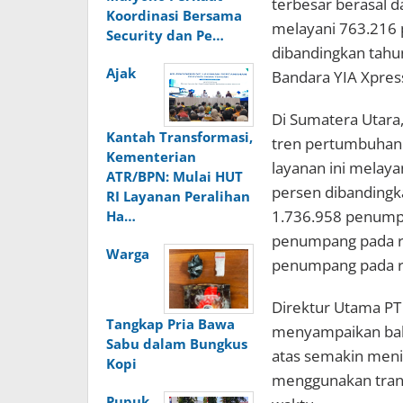
terbesar berasal d
Koordinasi Bersama
melayani 763.216
Security dan Pe…
dibandingkan tahu
Ajak
Bandara YIA Xpre
Di Sumatera Utara
Kantah Transformasi,
tren pertumbuhan y
Kementerian
layanan ini melay
ATR/BPN: Mulai HUT
persen dibandingk
RI Layanan Peralihan
1.736.958 penumpa
Ha…
penumpang pada r
Warga
penumpang pada re
Direktur Utama PT
Tangkap Pria Bawa
menyampaikan bahw
Sabu dalam Bungkus
atas semakin meni
Kopi
menggunakan trans
Pupuk