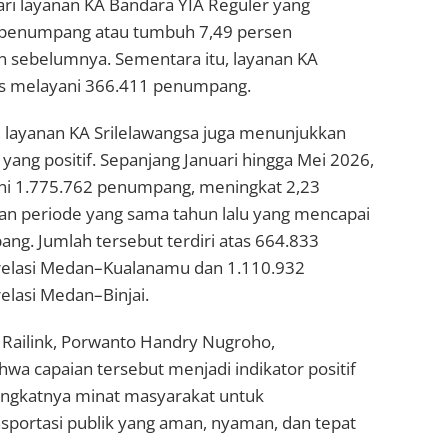
ari layanan KA Bandara YIA Reguler yang
 penumpang atau tumbuh 7,49 persen
n sebelumnya. Sementara itu, layanan KA
ss melayani 366.411 penumpang.
, layanan KA Srilelawangsa juga menunjukkan
ang positif. Sepanjang Januari hingga Mei 2026,
ani 1.775.762 penumpang, meningkat 2,23
an periode yang sama tahun lalu yang mencapai
ng. Jumlah tersebut terdiri atas 664.833
elasi Medan–Kualanamu dan 1.110.932
lasi Medan–Binjai.
 Railink, Porwanto Handry Nugroho,
a capaian tersebut menjadi indikator positif
ngkatnya minat masyarakat untuk
portasi publik yang aman, nyaman, dan tepat