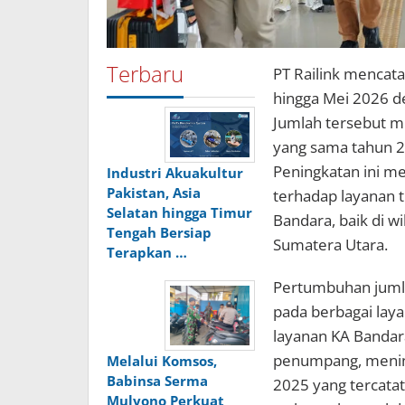
Terbaru
PT Railink mencatat
hingga Mei 2026 d
Jumlah tersebut m
yang sama tahun 2
Peningkatan ini m
Industri Akuakultur
Pakistan, Asia
terhadap layanan t
Selatan hingga Timur
Bandara, baik di 
Tengah Bersiap
Sumatera Utara.
Terapkan …
Pertumbuhan jumla
pada berbagai lay
layanan KA Bandar
penumpang, mening
Melalui Komsos,
Babinsa Serma
2025 yang tercata
Mulyono Perkuat