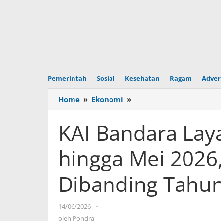
Pemerintah
Sosial
Kesehatan
Ragam
Adver
Home
»
Ekonomi
»
KAI
Bandara
Layani
KAI Bandara Lay
2,9
Juta
hingga Mei 2026
Penumpang
hingga
Dibanding Tahu
Mei
2026,
Tumbuh
14/06/2026
oleh
-
1,78
Pondra
oleh
Pondra
Persen