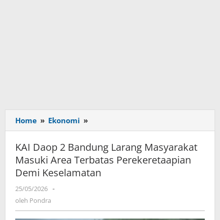
Home
»
Ekonomi
»
KAI
Daop
2
KAI Daop 2 Bandung Larang Masyarakat
Bandung
Masuki Area Terbatas Perekeretaapian
Larang
Demi Keselamatan
Masyarakat
Masuki
25/05/2026
oleh
-
Area
Pondra
oleh
Pondra
Terbatas
Perekeretaapian