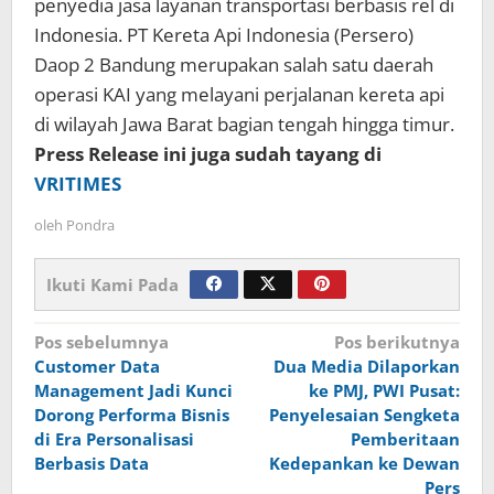
penyedia jasa layanan transportasi berbasis rel di
Indonesia. PT Kereta Api Indonesia (Persero)
Daop 2 Bandung merupakan salah satu daerah
operasi KAI yang melayani perjalanan kereta api
di wilayah Jawa Barat bagian tengah hingga timur.
Press Release ini juga sudah tayang di
VRITIMES
oleh
Pondra
Ikuti Kami Pada
Navigasi
Pos sebelumnya
Pos berikutnya
Customer Data
Dua Media Dilaporkan
pos
Management Jadi Kunci
ke PMJ, PWI Pusat:
Dorong Performa Bisnis
Penyelesaian Sengketa
di Era Personalisasi
Pemberitaan
Berbasis Data
Kedepankan ke Dewan
Pers