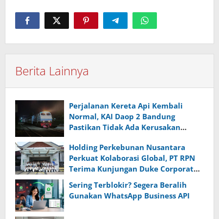
Berita Lainnya
Perjalanan Kereta Api Kembali
Normal, KAI Daop 2 Bandung
Pastikan Tidak Ada Kerusakan
Prasarana maupun Infrastruktur
Holding Perkebunan Nusantara
Operasional Pasca Gempa
Perkuat Kolaborasi Global, PT RPN
Pangandaran
Terima Kunjungan Duke Corporate
Education
Sering Terblokir? Segera Beralih
Gunakan WhatsApp Business API