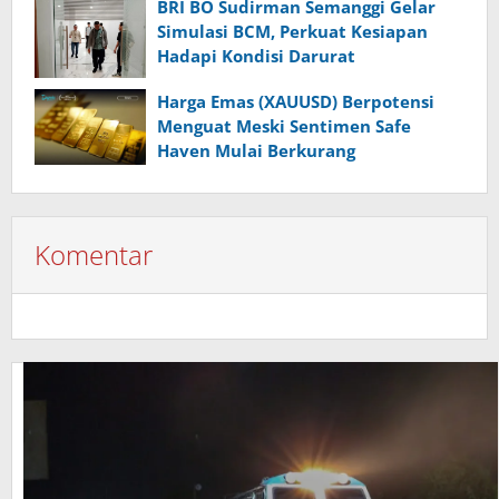
BRI BO Sudirman Semanggi Gelar
Simulasi BCM, Perkuat Kesiapan
Hadapi Kondisi Darurat
Harga Emas (XAUUSD) Berpotensi
Menguat Meski Sentimen Safe
Haven Mulai Berkurang
Komentar