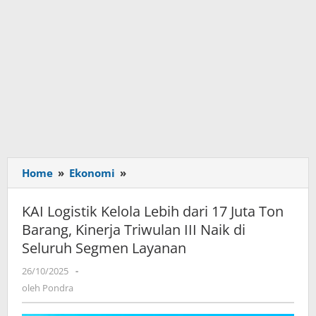
Home
»
Ekonomi
»
KAI
Logistik
Kelola
KAI Logistik Kelola Lebih dari 17 Juta Ton
Lebih
Barang, Kinerja Triwulan III Naik di
dari
Seluruh Segmen Layanan
17
Juta
26/10/2025
oleh
-
Ton
Pondra
oleh
Pondra
Barang,
Kinerja