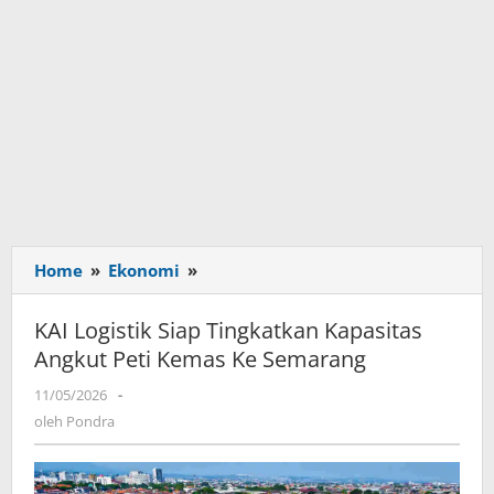
Home
»
Ekonomi
»
KAI
Logistik
Siap
KAI Logistik Siap Tingkatkan Kapasitas
Tingkatkan
Angkut Peti Kemas Ke Semarang
Kapasitas
Angkut
11/05/2026
oleh
-
Peti
Pondra
oleh
Pondra
Kemas
Ke
Semarang