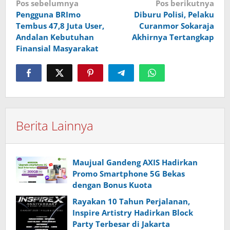
Navigasi
Pos sebelumnya
Pos berikutnya
Pengguna BRImo
Diburu Polisi, Pelaku
pos
Tembus 47,8 Juta User,
Curanmor Sokaraja
Andalan Kebutuhan
Akhirnya Tertangkap
Finansial Masyarakat
Berita Lainnya
Maujual Gandeng AXIS Hadirkan
Promo Smartphone 5G Bekas
dengan Bonus Kuota
Rayakan 10 Tahun Perjalanan,
Inspire Artistry Hadirkan Block
Party Terbesar di Jakarta