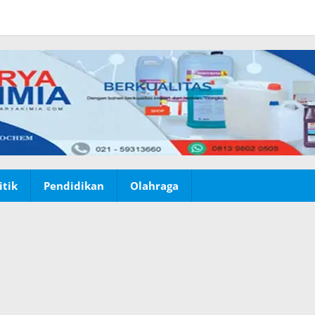
itik
Pendidikan
Olahraga