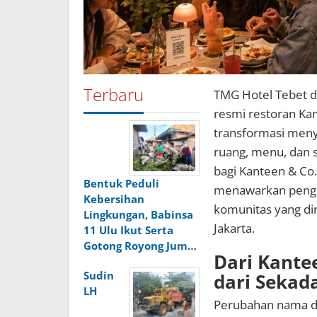
Terbaru
TMG Hotel Tebet 
resmi restoran Ka
transformasi meny
ruang, menu, dan s
bagi Kanteen & Co. 
Bentuk Peduli
menawarkan pengal
Kebersihan
komunitas yang di
Lingkungan, Babinsa
Jakarta.
11 Ulu Ikut Serta
Gotong Royong Jum…
Dari Kante
Sudin
dari Sekad
LH
Perubahan nama da