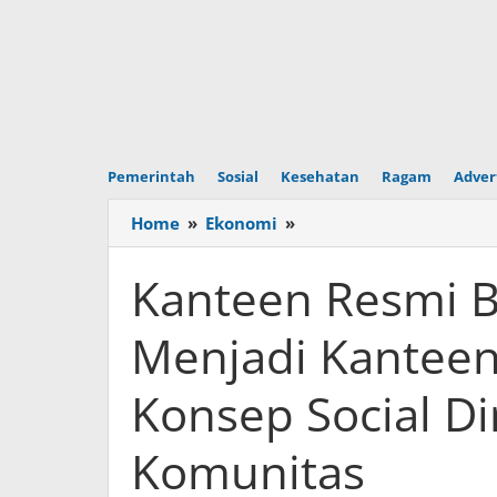
Pemerintah
Sosial
Kesehatan
Ragam
Adver
Home
»
Ekonomi
»
Kanteen
Resmi
Bertransformasi
Kanteen Resmi B
Menjadi
Kanteen
Menjadi Kanteen
&
Co.,
Konsep Social Di
Hadirkan
Konsep
Social
Komunitas
Dining
Berbasis