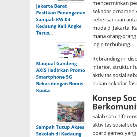
mencerminkan perlu
Jakarta Barat
sekadar ornamen v
Pastikan Penanganan
kebersamaan antar
Sampah RW 03
Kedaung Kali Angke
muda di Jakarta. K
Terus…
mana orang-orang 
ingin terhubung.
Rebranding ini di
Maujual Gandeng
interior, struktur 
AXIS Hadirkan Promo
aktivitas sosial se
Smartphone 5G
bukan sekadar fasi
Bekas dengan Bonus
Kuota
Konsep Soc
Berkomuni
Salah satu diferen
aktivitas sosial se
Sampah Tutup Akses
board games yang 
Sekolah di Kedaung