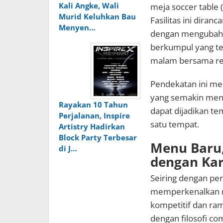
Kali Angke, Wali
meja soccer table 
Murid Keluhkan Bau
Fasilitas ini diran
Menyen…
dengan mengubah 
berkumpul yang te
malam bersama re
Pendekatan ini me
yang semakin menc
Rayakan 10 Tahun
dapat dijadikan te
Perjalanan, Inspire
satu tempat.
Artistry Hadirkan
Block Party Terbesar
Menu Baru,
di J…
dengan Kar
Seiring dengan pe
memperkenalkan me
kompetitif dan ra
dengan filosofi co