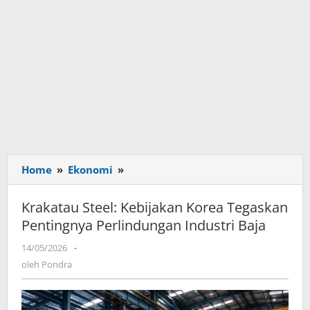
Home
»
Ekonomi
»
Krakatau
Steel:
Kebijakan
Krakatau Steel: Kebijakan Korea Tegaskan
Korea
Pentingnya Perlindungan Industri Baja
Tegaskan
Pentingnya
14/05/2026
oleh
-
Perlindungan
Pondra
oleh
Pondra
Industri
Baja