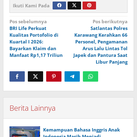
Ikuti Kami Pada
Navigasi
Pos sebelumnya
Pos berikutnya
BRI Life Perkuat
Satlantas Polres
pos
Kualitas Portofolio di
Karawang Kerahkan 66
Kuartal I 2026:
Personel, Pengamanan
Bayarkan Klaim dan
Arus Lalu Lintas Tol
Manfaat Rp1,17 Triliun
Japek dan Pantura Saat
Libur Panjang
Berita Lainnya
Kemampuan Bahasa Inggris Anak
Indonesia Masih Menjadi