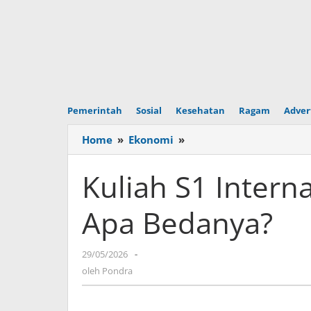
Pemerintah
Sosial
Kesehatan
Ragam
Adver
Home
»
Ekonomi
»
Kuliah
S1
Internasional
Kuliah S1 Interna
di
PTN
Apa Bedanya?
vs
PTS,
Apa
29/05/2026
oleh
-
Bedanya?
Pondra
oleh
Pondra