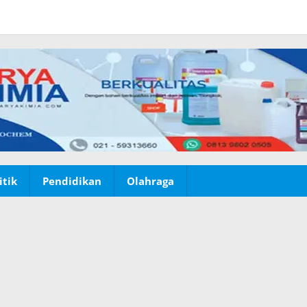
itik
Pendidikan
Olahraga