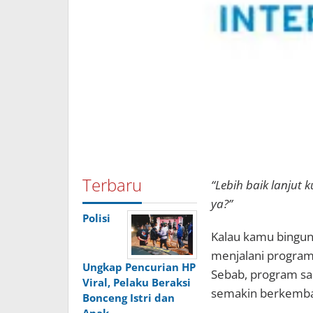
Terbaru
“Lebih baik lanjut 
ya?”
Polisi
Kalau kamu bingun
menjalani progra
Ungkap Pencurian HP
Sebab, program sar
Viral, Pelaku Beraksi
semakin berkemban
Bonceng Istri dan