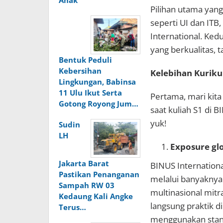
Anak
Pilihan utama yan
seperti UI dan ITB
International. Ke
yang berkualitas, 
Bentuk Peduli
Kebersihan
Kelebihan Kuriku
Lingkungan, Babinsa
11 Ulu Ikut Serta
Pertama, mari kit
Gotong Royong Jum…
saat kuliah S1 di B
yuk!
Sudin
LH
Exposure glo
Jakarta Barat
BINUS Internatio
Pastikan Penanganan
melalui banyaknya
Sampah RW 03
multinasional mitra
Kedaung Kali Angke
langsung praktik d
Terus…
menggunakan stand