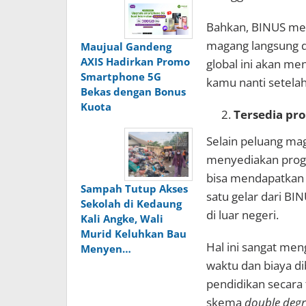
Bahkan, BINUS men
magang langsung di
Maujual Gandeng
AXIS Hadirkan Promo
global ini akan men
Smartphone 5G
kamu nanti setelah 
Bekas dengan Bonus
Kuota
Tersedia pr
Selain peluang mag
menyediakan pro
bisa mendapatkan d
Sampah Tutup Akses
satu gelar dari BIN
Sekolah di Kedaung
di luar negeri.
Kali Angke, Wali
Murid Keluhkan Bau
Hal ini sangat m
Menyen…
waktu dan biaya di
pendidikan secara 
skema
double degr