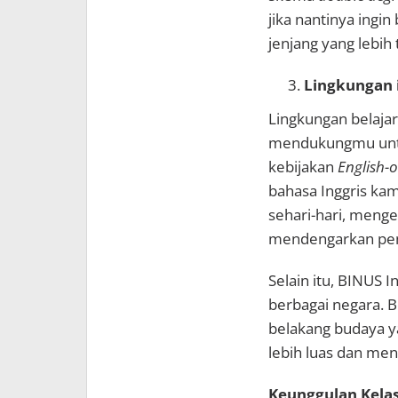
jika nantinya ingi
jenjang yang lebih t
Lingkungan 
Lingkungan belajar
mendukungmu untuk
kebijakan
English-o
bahasa Inggris kam
sehari-hari, menger
mendengarkan pem
Selain itu, BINUS 
berbagai negara. B
belakang budaya 
lebih luas dan me
Keunggulan Kelas