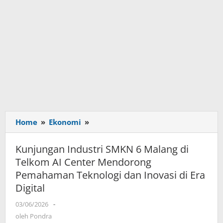
Home
»
Ekonomi
»
Kunjungan
Industri
SMKN
Kunjungan Industri SMKN 6 Malang di
6
Telkom AI Center Mendorong
Malang
Pemahaman Teknologi dan Inovasi di Era
di
Digital
Telkom
AI
03/06/2026
oleh
-
Center
Pondra
oleh
Pondra
Mendorong