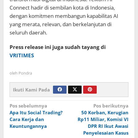
Connect hadir di sembilan kota di Indonesia,
dengan komitmen membangun kapabilitas AI
yang merata, relevan, dan berkelanjutan di
seluruh daerah.
Press release ini juga sudah tayang di
VRITIMES
oleh
Pondra
Ikuti Kami Pada
Navigasi
Pos sebelumnya
Pos berikutnya
Apa Itu Social Trading?
50 Korban, Kerugian
pos
Cara Kerja dan
Rp11 Miliar, Komisi VI
Keuntungannya
DPR RI Ikut Awasi
Penyelesaian Kasus