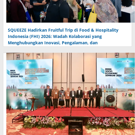
SQUEEZE Hadirkan Fruitful Trip di Food & Hospitality
Indonesia (FHI) 2026: Wadah Kolaborasi yang
Menghubungkan Inovasi, Pengalaman, dan
Pertumbuhan Bersama