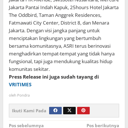
Jakarta Pantai Indah Kapuk, 25hours Hotel Jakarta
The Oddbird, Taman Anggrek Residences,
Fatmawati City Center, District 8, dan Menara
Jakarta. Dengan visi jangka panjang untuk
menciptakan lingkungan yang bertumbuh
bersama komunitasnya, ASRI terus berinovasi
menghadirkan tempat-tempat yang tidak hanya
fungsional, tapi juga mendukung kualitas hidup
komunitas sekitar.
Press Release ini juga sudah tayang di
VRITIMES
oleh
Pondra
Ikuti Kami Pada
Navigasi
Pos sebelumnya
Pos berikutnya