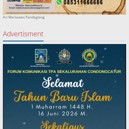
Ari Wartawan Pandeglang
Advertisment