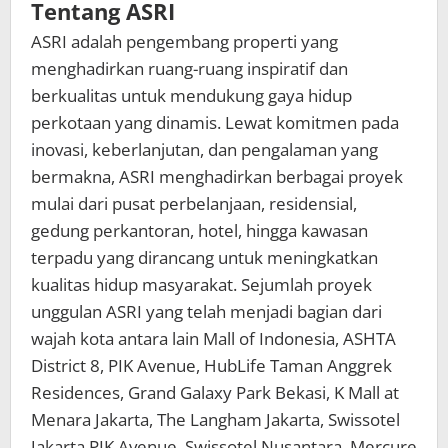
Tentang ASRI
ASRI adalah pengembang properti yang
menghadirkan ruang-ruang inspiratif dan
berkualitas untuk mendukung gaya hidup
perkotaan yang dinamis. Lewat komitmen pada
inovasi, keberlanjutan, dan pengalaman yang
bermakna, ASRI menghadirkan berbagai proyek
mulai dari pusat perbelanjaan, residensial,
gedung perkantoran, hotel, hingga kawasan
terpadu yang dirancang untuk meningkatkan
kualitas hidup masyarakat. Sejumlah proyek
unggulan ASRI yang telah menjadi bagian dari
wajah kota antara lain Mall of Indonesia, ASHTA
District 8, PIK Avenue, HubLife Taman Anggrek
Residences, Grand Galaxy Park Bekasi, K Mall at
Menara Jakarta, The Langham Jakarta, Swissotel
Jakarta PIK Avenue, Swissotel Nusantara, Mercure