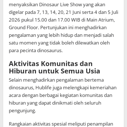
menyaksikan Dinosaur Live Show yang akan
digelar pada 7, 13, 14, 20, 21 Juni serta 4 dan 5 Juli
2026 pukul 15.00 dan 17.00 WIB di Main Atrium,
Ground Floor. Pertunjukan ini menghadirkan
pengalaman yang lebih hidup dan menjadi salah
satu momen yang tidak boleh dilewatkan oleh
para pecinta dinosaurus.
Aktivitas Komunitas dan
Hiburan untuk Semua Usia
Selain menghadirkan pengalaman bertema
dinosaurus, Hublife juga melengkapi kemeriahan
acara dengan berbagai kegiatan komunitas dan
hiburan yang dapat dinikmati oleh seluruh
pengunjung.
Rangkaian aktivitas spesial meliputi penampilan