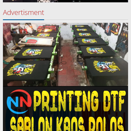
Advertisment