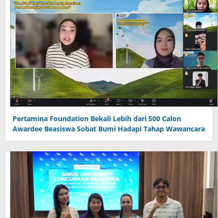
Pertamina Foundation Bekali Lebih dari 500 Calon
Awardee Beasiswa Sobat Bumi Hadapi Tahap Wawancara