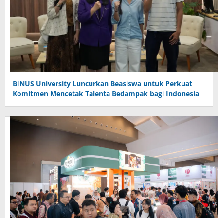
BINUS University Luncurkan Beasiswa untuk Perkuat
Komitmen Mencetak Talenta Bedampak bagi Indonesia