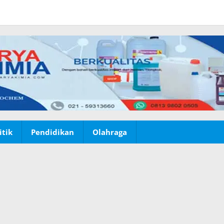
itik
Pendidikan
Olahraga