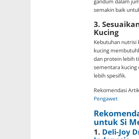
gandum dalam juml
semakin baik untu
3. Sesuaika
Kucing
Kebutuhan nutrisi
kucing membutuhka
dan protein lebih 
sementara kucing 
lebih spesifik.
Rekomendasi Artik
Pengawet
Rekomendas
untuk Si M
1.
Deli-Joy 