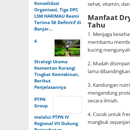
Konsolidasi
sehat, vitamin, da
Organisasi, Tiga DPC
Manfaat Dry
LSM HARIMAU Resmi
Terima SK Definitif di
Tahu
Banjar…
1. Menjaga kesehat
4
membantu membersi
kucing mengunyah
Strategi Utama
2. Mudah disimpan
Kementan Kurangi
lama dibandingkan 
Tingkat Kemiskinan,
Berikut
3. Kandungan nutri
Penjelasannya
mengandung protein
PTPN
secara ilmiah.
Group
4. Cocok untuk free
melalui PTPN IV
mangkuk sepanjang 
Regional VII Dukung
Peningkatan