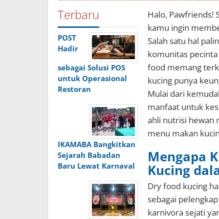
Terbaru
Halo, Pawfriends! 
kamu ingin member
POST
Salah satu hal pali
Hadir
komunitas pecinta
food memang terken
sebagai Solusi POS
untuk Operasional
kucing punya keung
Restoran
Mulai dari kemuda
manfaat untuk kese
ahli nutrisi hewa
menu makan kucing
IKAMABA Bangkitkan
Mengapa K
Sejarah Babadan
Baru Lewat Karnaval
Kucing da
Dry food kucing ha
sebagai pelengkap 
karnivora sejati y