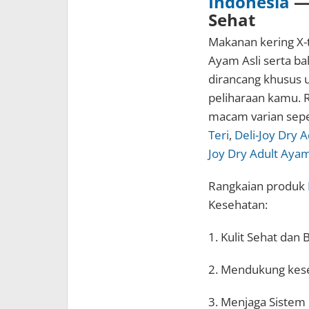
Indonesia
— 
Sehat
Makanan kering X
Ayam Asli serta ba
dirancang khusus 
peliharaan kamu. R
macam varian sepe
Teri
,
Deli-Joy Dry 
Joy Dry Adult Aya
Rangkaian produk
Kesehatan:
1. Kulit Sehat da
2. Mendukung kese
3. Menjaga Sistem