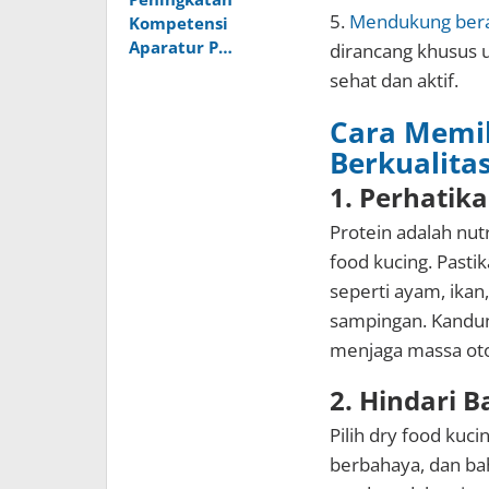
5.
Mendukung bera
Kompetensi
Aparatur P…
dirancang khusus 
sehat dan aktif.
Cara Memil
Berkualitas
1. Perhatik
Protein adalah nut
food kucing. Pasti
seperti ayam, ikan
sampingan. Kandun
menjaga massa oto
2. Hindari 
Pilih dry food kuc
berbahaya, dan bah