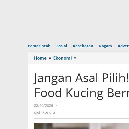
Pemerintah
Sosial
Kesehatan
Ragam
Adver
Home
»
Ekonomi
»
Jangan
Asal
Pilih!
Jangan Asal Pili
Ini
Rekomendasi
Food Kucing Bern
Dry
Food
Kucing
22/06/2026
oleh
-
Bernutrisi
Pondra
oleh
Pondra
Tinggi