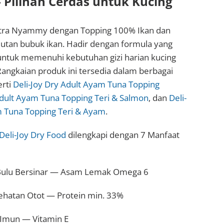
Pilihan Cerdas untuk Kucing
-tra Nyammy dengan Topping 100% Ikan dan
lutan bubuk ikan. Hadir dengan formula yang
untuk memenuhi kebutuhan gizi harian kucing
angkaian produk ini tersedia dalam berbagai
rti
Deli-Joy Dry Adult Ayam Tuna Topping
Adult Ayam Tuna Topping Teri & Salmon
, dan
Deli-
m Tuna Topping Teri & Ayam
.
Deli-Joy Dry Food
dilengkapi dengan 7 Manfaat
n Bulu Bersinar — Asam Lemak Omega 6
hatan Otot — Protein min. 33%
 Imun — Vitamin E