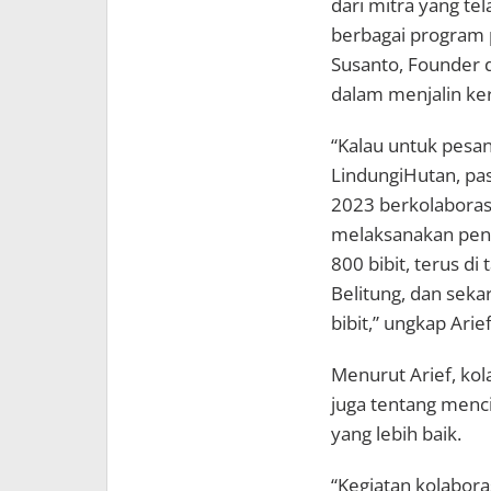
dari mitra yang te
berbagai program 
Susanto, Founder 
dalam menjalin ke
“Kalau untuk pesa
LindungiHutan, pas
2023 berkolaboras
melaksanakan pena
800 bibit, terus d
Belitung, dan seka
bibit,” ungkap Arief
Menurut Arief, kol
juga tentang menc
yang lebih baik.
“Kegiatan kolabor