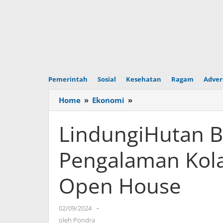
Pemerintah
Sosial
Kesehatan
Ragam
Adver
Home
»
Ekonomi
»
LindungiHutan
Berbagi
Dampak
LindungiHutan 
dan
Pengalaman
Pengalaman Kola
Kolaborasi
dalam
Open House
Acara
Open
House
02/09/2024
oleh
-
Pondra
oleh
Pondra