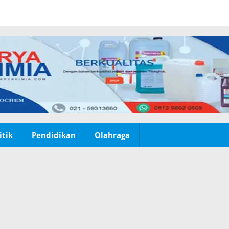
itik
Pendidikan
Olahraga