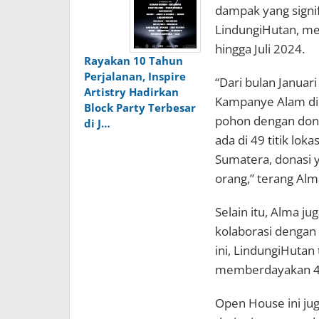
dampak yang signif
LindungiHutan, me
hingga Juli 2024.
Rayakan 10 Tahun
Perjalanan, Inspire
“Dari bulan Januari
Artistry Hadirkan
Kampanye Alam di 
Block Party Terbesar
pohon dengan donas
di J…
ada di 49 titik lok
Sumatera, donasi y
orang,” terang Alm
Selain itu, Alma ju
kolaborasi dengan 
ini, LindungiHutan
memberdayakan 40
Open House ini ju