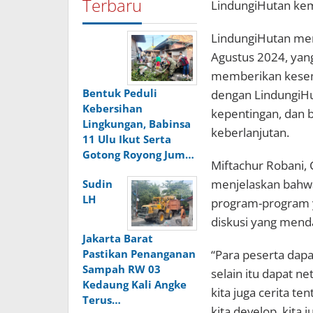
Terbaru
LindungiHutan kem
LindungiHutan men
Agustus 2024, yang
memberikan kesemp
Bentuk Peduli
dengan LindungiHu
Kebersihan
kepentingan, dan b
Lingkungan, Babinsa
keberlanjutan.
11 Ulu Ikut Serta
Gotong Royong Jum…
Miftachur Robani,
menjelaskan bahw
Sudin
LH
program-program y
diskusi yang men
Jakarta Barat
Pastikan Penanganan
“Para peserta dapa
Sampah RW 03
selain itu dapat 
Kedaung Kali Angke
kita juga cerita t
Terus…
kita develop, kita 