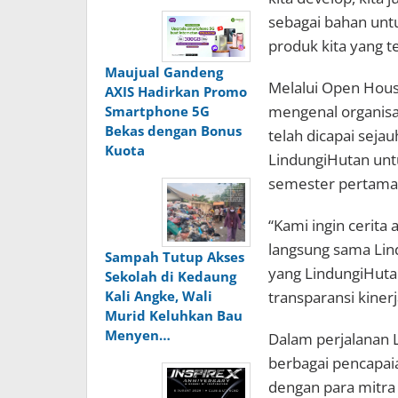
sebagai bahan untu
produk kita yang te
Maujual Gandeng
Melalui Open House
AXIS Hadirkan Promo
mengenal organisa
Smartphone 5G
Bekas dengan Bonus
telah dicapai sejau
Kuota
LindungiHutan unt
semester pertama
“Kami ingin cerita
langsung sama Lin
Sampah Tutup Akses
yang LindungiHuta
Sekolah di Kedaung
transparansi kiner
Kali Angke, Wali
Murid Keluhkan Bau
Menyen…
Dalam perjalanan 
berbagai pencapaia
dengan para mitra