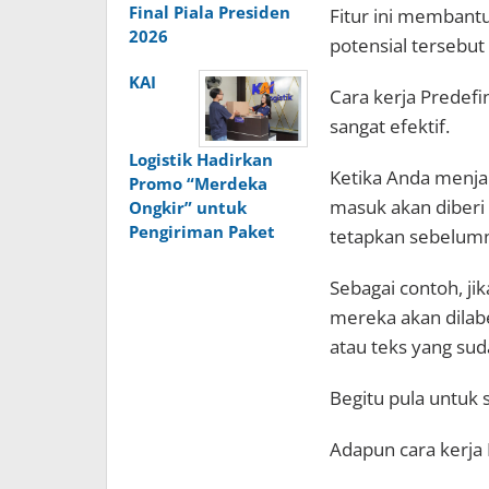
Final Piala Presiden
Fitur ini membant
2026
potensial tersebut 
KAI
Cara kerja Predef
sangat efektif.
Logistik Hadirkan
Ketika Anda menja
Promo “Merdeka
masuk akan diberi
Ongkir” untuk
Pengiriman Paket
tetapkan sebelum
Sebagai contoh, ji
mereka akan dilabe
atau teks yang suda
Begitu pula untuk
Adapun cara kerja 