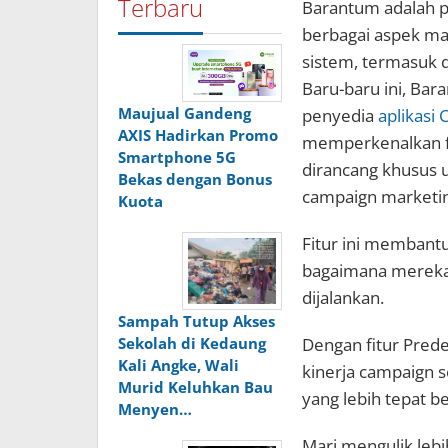
Terbaru
Barantum adalah 
berbagai aspek m
sistem, termasuk
Baru-baru ini, Ba
Maujual Gandeng
penyedia
aplikasi
AXIS Hadirkan Promo
memperkenalkan fi
Smartphone 5G
dirancang khusus 
Bekas dengan Bonus
campaign marketin
Kuota
Fitur ini membantu
bagaimana mereka 
dijalankan.
Sampah Tutup Akses
Dengan fitur Pred
Sekolah di Kedaung
Kali Angke, Wali
kinerja campaign 
Murid Keluhkan Bau
yang lebih tepat b
Menyen…
Mari mengulik lebi