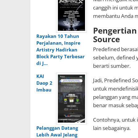
canggih ini untu
membantu Anda me
Pengertian
Rayakan 10 Tahun
Source
Perjalanan, Inspire
Predefined berasal 
Artistry Hadirkan
Block Party Terbesar
sebelum, defined y
di J…
berarti sumber.
KAI
Jadi, Predefined S
Daop 2
untuk mendefinisi
Imbau
pelanggan yang ma
benar masuk sebag
Contohnya, untuk i
lain sebagainya.
Pelanggan Datang
Lebih Awal Jelang