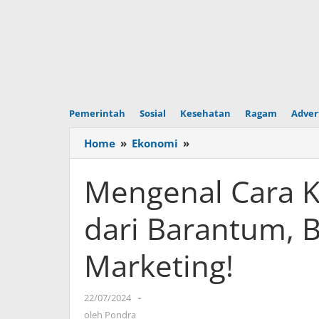
Pemerintah
Sosial
Kesehatan
Ragam
Adver
Home
»
Ekonomi
»
Mengenal
Cara
Kerja
Mengenal Cara K
Predefined
Source
dari Barantum, 
dari
Barantum,
Marketing!
Bisa
Tracking
Campaign
22/07/2024
oleh
-
Marketing!
Pondra
oleh
Pondra