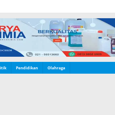
itik
Pendidikan
Olahraga