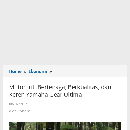
Home
»
Ekonomi
»
Motor
Irit,
Bertenaga,
Motor Irit, Bertenaga, Berkualitas, dan
Berkualitas,
Keren Yamaha Gear Ultima
dan
Keren
08/07/2025
oleh
-
Yamaha
Pondra
oleh
Pondra
Gear
Ultima