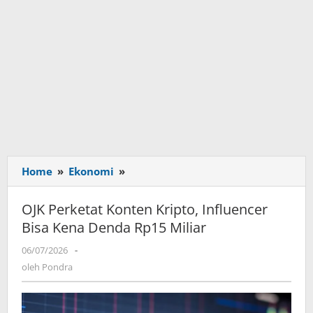
Home
»
Ekonomi
»
OJK
Perketat
Konten
OJK Perketat Konten Kripto, Influencer
Kripto,
Bisa Kena Denda Rp15 Miliar
Influencer
Bisa
06/07/2026
oleh
-
Kena
Pondra
oleh
Pondra
Denda
Rp15
Miliar