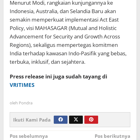
Menurut Modi, rangkaian kunjungannya ke
Indonesia, Australia, dan Selandia Baru akan
semakin memperkuat implementasi Act East
Policy, visi MAHASAGAR (Mutual and Holistic
Advancement for Security and Growth Across
Regions), sekaligus mempertegas komitmen
India terhadap kawasan Indo-Pasifik yang bebas,
terbuka, inklusif, dan sejahtera.
Press release ini juga sudah tayang di
VRITIMES
oleh
Pondra
Ikuti Kami Pada
Navigasi
Pos sebelumnya
Pos berikutnya