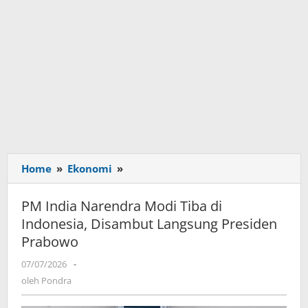
Home
»
Ekonomi
»
PM
India
Narendra
PM India Narendra Modi Tiba di
Modi
Indonesia, Disambut Langsung Presiden
Tiba
Prabowo
di
Indonesia,
07/07/2026
oleh
-
Disambut
Pondra
oleh
Pondra
Langsung
Presiden