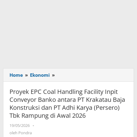
Home
»
Ekonomi
»
Proyek
EPC
Coal
Proyek EPC Coal Handling Facility Inpit
Handling
Conveyor Banko antara PT Krakatau Baja
Facility
Konstruksi dan PT Adhi Karya (Persero)
Inpit
Tbk Rampung di Awal 2026
Conveyor
Banko
19/05/2026
oleh
-
antara
Pondra
oleh
Pondra
PT