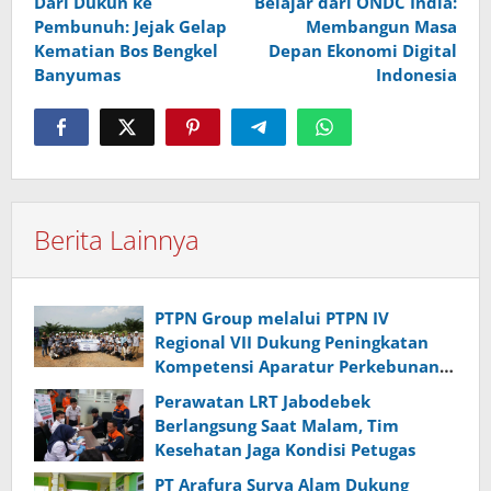
Dari Dukun ke
Belajar dari ONDC India:
pos
Pembunuh: Jejak Gelap
Membangun Masa
Kematian Bos Bengkel
Depan Ekonomi Digital
Banyumas
Indonesia
Berita Lainnya
PTPN Group melalui PTPN IV
Regional VII Dukung Peningkatan
Kompetensi Aparatur Perkebunan
Lewat Pelatihan Avenza Maps di
Perawatan LRT Jabodebek
Way Kanan
Berlangsung Saat Malam, Tim
Kesehatan Jaga Kondisi Petugas
PT Arafura Surya Alam Dukung