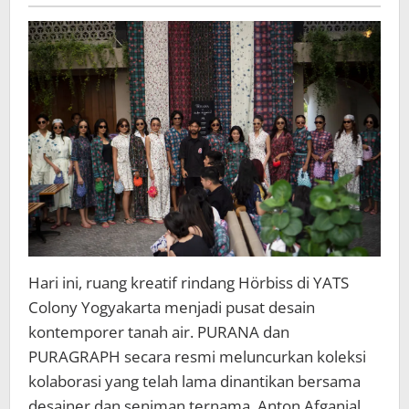
Luncurkan
Kolaborasi
Bersama
Afganial
di
Hörbiss,
Yats
Colony
Hari ini, ruang kreatif rindang Hörbiss di YATS
Colony Yogyakarta menjadi pusat desain
kontemporer tanah air. PURANA dan
PURAGRAPH secara resmi meluncurkan koleksi
kolaborasi yang telah lama dinantikan bersama
desainer dan seniman ternama, Anton Afganial.