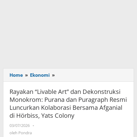
Home
»
Ekonomi
»
Rayakan
“Livable
Art”
Rayakan “Livable Art” dan Dekonstruksi
dan
Monokrom: Purana dan Puragraph Resmi
Dekonstruksi
Luncurkan Kolaborasi Bersama Afganial
Monokrom:
di Hörbiss, Yats Colony
Purana
dan
03/07/2026
oleh
-
Puragraph
Pondra
oleh
Pondra
Resmi