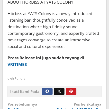
ABOUT HÖRBISS AT YATS COLONY
Hörbiss at YATS Colony is a newly introduced
listening bar, thoughtfully conceived as a
destination where high-fidelity sound,
contemporary gastronomy, and expertly crafted
beverages converge to create an immersive
social and cultural experience.
Press Release ini juga sudah tayang di
VRITIMES
oleh
Pondra
Ikuti Kami Pada
Navigasi
Pos sebelumnya
Pos berikutnya