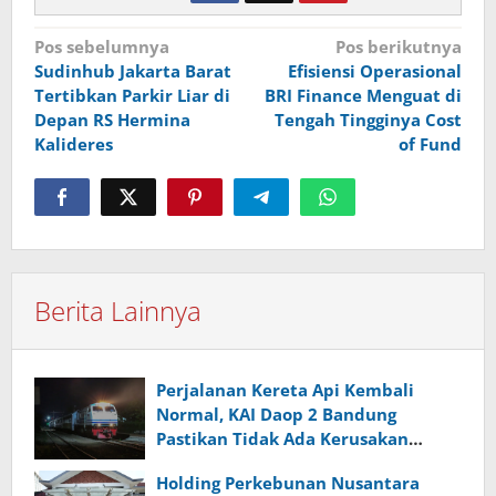
Navigasi
Pos sebelumnya
Pos berikutnya
Sudinhub Jakarta Barat
Efisiensi Operasional
pos
Tertibkan Parkir Liar di
BRI Finance Menguat di
Depan RS Hermina
Tengah Tingginya Cost
Kalideres
of Fund
Berita Lainnya
Perjalanan Kereta Api Kembali
Normal, KAI Daop 2 Bandung
Pastikan Tidak Ada Kerusakan
Prasarana maupun Infrastruktur
Holding Perkebunan Nusantara
Operasional Pasca Gempa