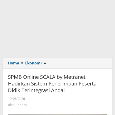
Home
»
Ekonomi
»
SPMB
Online
SCALA
SPMB Online SCALA by Metranet
by
Hadirkan Sistem Penerimaan Peserta
Metranet
Didik Terintegrasi Andal
Hadirkan
Sistem
19/06/2026
oleh
-
Penerimaan
Pondra
oleh
Pondra
Peserta
Didik