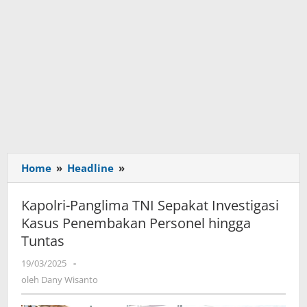
Home
»
Headline
»
Kapolri-
Panglima
TNI
Kapolri-Panglima TNI Sepakat Investigasi
Sepakat
Kasus Penembakan Personel hingga
Investigasi
Tuntas
Kasus
Penembakan
19/03/2025
oleh
-
Personel
Dany
oleh
Dany Wisanto
hingga
Wisanto
Tuntas