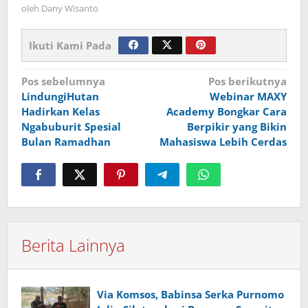
oleh
Dany Wisanto
Ikuti Kami Pada
Navigasi
Pos sebelumnya
Pos berikutnya
LindungiHutan
Webinar MAXY
pos
Hadirkan Kelas
Academy Bongkar Cara
Ngabuburit Spesial
Berpikir yang Bikin
Bulan Ramadhan
Mahasiswa Lebih Cerdas
Berita Lainnya
Via Komsos, Babinsa Serka Purnomo