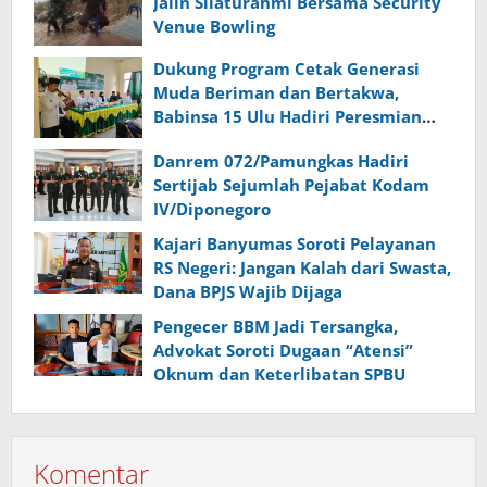
Jalin Silaturahmi Bersama Security
Venue Bowling
Dukung Program Cetak Generasi
Muda Beriman dan Bertakwa,
Babinsa 15 Ulu Hadiri Peresmian
Tahfiz Quran Camp MTsN 1
Danrem 072/Pamungkas Hadiri
Palembang
Sertijab Sejumlah Pejabat Kodam
IV/Diponegoro
Kajari Banyumas Soroti Pelayanan
RS Negeri: Jangan Kalah dari Swasta,
Dana BPJS Wajib Dijaga
Pengecer BBM Jadi Tersangka,
Advokat Soroti Dugaan “Atensi”
Oknum dan Keterlibatan SPBU
Komentar