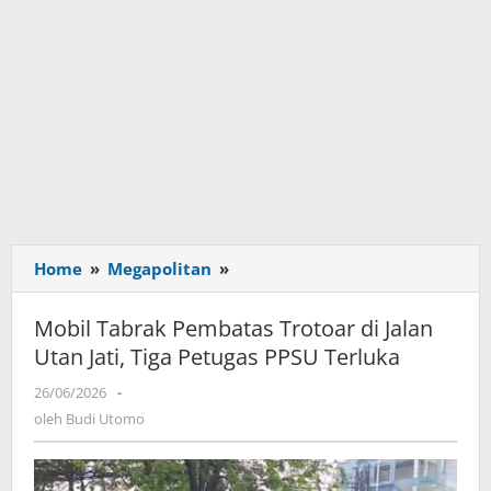
Home
»
Megapolitan
»
Mobil
Tabrak
Pembatas
Mobil Tabrak Pembatas Trotoar di Jalan
Trotoar
Utan Jati, Tiga Petugas PPSU Terluka
di
Jalan
26/06/2026
oleh
-
Utan
Budi
oleh
Budi Utomo
Utomo
Jati,
Tiga
Petugas