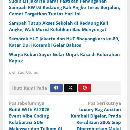
Sudin LH Jakarta Barat Pastikan Penanganan
Sampah RW 03 Kedaung Kali Angke Terus Berjalan,
Camat Targetkan Tuntas Hari Ini
Sampah Tutup Akses Sekolah di Kedaung Kali
Angke, Wali Murid Keluhkan Bau Menyengat
Semarak HUT Jakarta dan HUT Bhayangkara ke-80,
Katar Duri Kosambi Gelar Baksos
Warga Kebon Sayur Gelar Unjuk Rasa di Kelurahan
Kapuk
oleh
Budi Utomo
Ikuti Kami Pada
Navigasi
Pos sebelumnya
Pos berikutnya
Build With AI 2026
Luxury Bag Auction
pos
Event Vibe Coding
Kembali Digelar, Prada
Kolaborasi GDG
Re-Edition 2005 Siap
Makassar dan Telkom AI
Diperebutkan Mulai