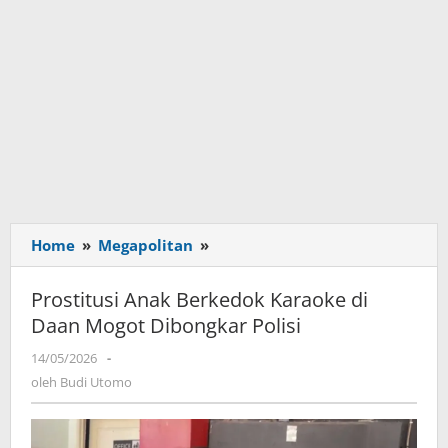
Home
»
Megapolitan
»
Prostitusi
Anak
Berkedok
Prostitusi Anak Berkedok Karaoke di
Karaoke
Daan Mogot Dibongkar Polisi
di
Daan
14/05/2026
oleh
-
Mogot
Budi
oleh
Budi Utomo
Utomo
Dibongkar
Polisi