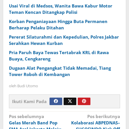
Usai Viral di Medsos, Wanita Bawa Kabur Motor
Teman Kencan Ditangkap Polisi
Korban Penganiayaan Hingga Buta Permanen
Berharap Pelaku Ditahan
Pererat Silaturahmi dan Kepedulian, Polres Jakbar
Serahkan Hewan Kurban
Pria Paruh Baya Tewas Tertabrak KRL di Rawa
Buaya, Cengkareng
Dugaan Alat Pengangkat Tidak Memadai, Tiang
Tower Roboh di Kembangan
oleh
Budi Utomo
Ikuti Kami Pada
Navigasi
Pos sebelumnya
Pos berikutnya
Gelas Merah Band Pop
Kolaborasi ABPEDNAS–
pos
SMA Asal Jakarta Melaju
SUCOFINDO Kick Off