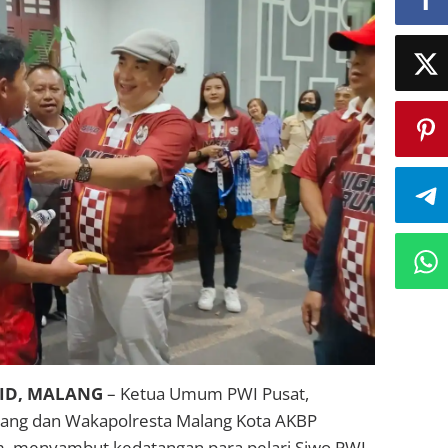
ID, MALANG
– Ketua Umum PWI Pusat,
ang dan Wakapolresta Malang Kota AKBP
m, menyambut kedatangan para pelari Siwo PWI