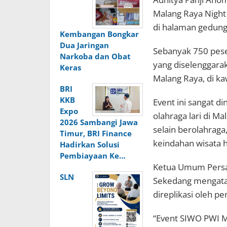
Malang Raya Night
di halaman gedung
Kembangan Bongkar
Dua Jaringan
Sebanyak 750 pese
Narkoba dan Obat
yang diselenggara
Keras
Malang Raya, di ka
BRI
KKB
Event ini sangat di
Expo
olahraga lari di Ma
2026 Sambangi Jawa
selain berolahraga
Timur, BRI Finance
keindahan wisata h
Hadirkan Solusi
Pembiayaan Ke…
Ketua Umum Persa
SLN
Sekedang mengatak
direplikasi oleh p
“Event SIWO PWI Mal