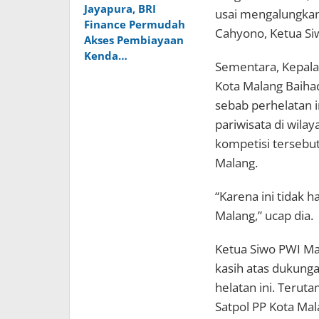
Jayapura, BRI
usai mengalungkan
Finance Permudah
Cahyono, Ketua Si
Akses Pembiayaan
Kenda…
Sementara, Kepala
Kota Malang Baiha
sebab perhelatan 
pariwisata di wila
kompetisi tersebut
Malang.
“Karena ini tidak 
Malang,” ucap dia.
Ketua Siwo PWI Ma
kasih atas dukung
helatan ini. Terut
Satpol PP Kota Mal