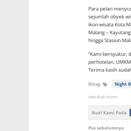
Para pelari menyus
sejumlah obyek wis
ikon wisata Kota M
Malang – Kayutang
hingga Stasiun Mal
“Kami bersyukur, d
perhotelan, UMKM, k
Terima kasih sudah 
Ditag
Night 
oleh
Budi Utomo
Ikuti Kami Pada
Navigasi
Pos sebelumnya