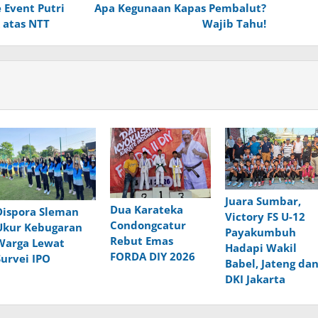
 Event Putri
Apa Kegunaan Kapas Pembalut?
 atas NTT
Wajib Tahu!
Juara Sumbar,
Dua Karateka
Dispora Sleman
Victory FS U-12
Condongcatur
Ukur Kebugaran
Payakumbuh
Rebut Emas
Warga Lewat
Hadapi Wakil
FORDA DIY 2026
Survei IPO
Babel, Jateng da
DKI Jakarta