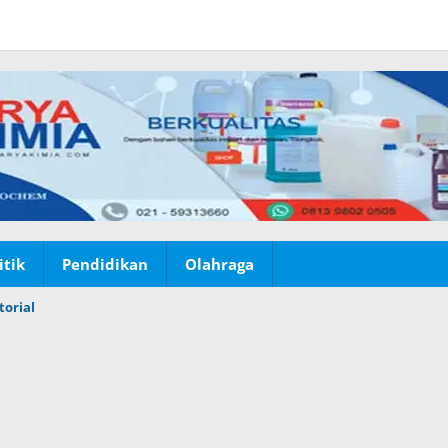
itik
Pendidikan
Olahraga
torial