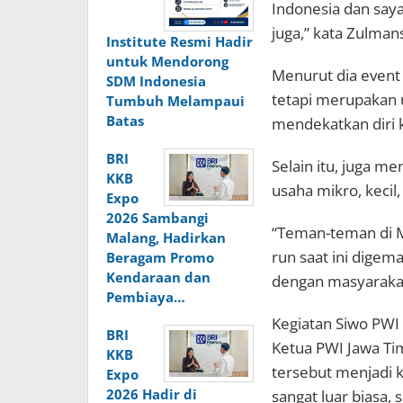
Indonesia dan saya
juga,” kata Zulman
Institute Resmi Hadir
untuk Mendorong
Menurut dia event 
SDM Indonesia
tetapi merupakan 
Tumbuh Melampaui
Batas
mendekatkan diri 
BRI
Selain itu, juga m
KKB
usaha mikro, kecil
Expo
2026 Sambangi
“Teman-teman di M
Malang, Hadirkan
run saat ini digema
Beragam Promo
Kendaraan dan
dengan masyarakat
Pembiaya…
Kegiatan Siwo PWI 
BRI
Ketua PWI Jawa Tim
KKB
tersebut menjadi k
Expo
2026 Hadir di
sangat luar biasa,