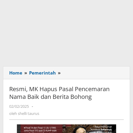
Home
»
Pemerintah
»
Resmi,
MK
Hapus
Resmi, MK Hapus Pasal Pencemaran
Pasal
Nama Baik dan Berita Bohong
Pencemaran
Nama
02/02/2025
oleh
-
Baik
shelli
oleh
shelli taurus
taurus
dan
Berita
Bohong