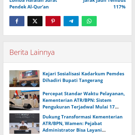
Lomba Hafalan Surat
Jarak Jauh Tembus
Pendek Al-Qur’an
117%
Berita Lainnya
Kejari Sosialisasi Kadarkum Pemdes
Dihadiri Bupati Tangerang
Percepat Standar Waktu Pelayanan,
Kementerian ATR/BPN: Sistem
Pengukuran Terjadwal Mulai 17
Agustus Nanti
Dukung Transformasi Kementerian
ATR/BPN, Wamen: Pejabat
Administrator Bisa Layani